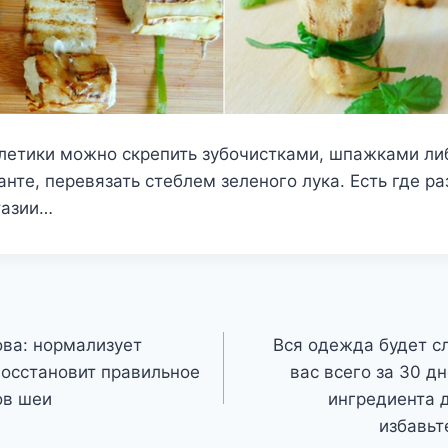
летики можно скрепить зубочистками, шпажками либ
нте, перевязать стеблем зеленого лука. Есть где ра
тазии…
ва: нормализует
Вся одежда будет с
осстановит правильное
вас всего за 30 дн
ов шеи
ингредиента 
избавьт