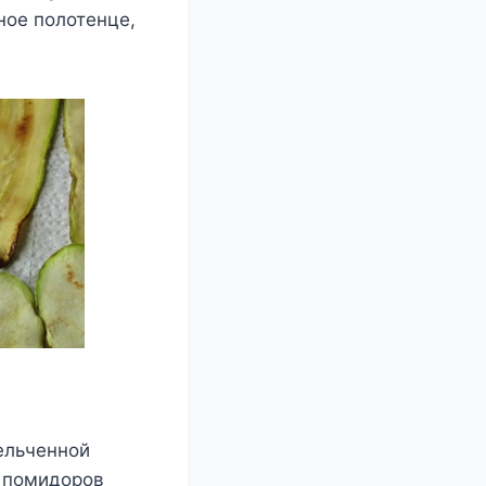
ное полотенце,
ельченной
у помидоров