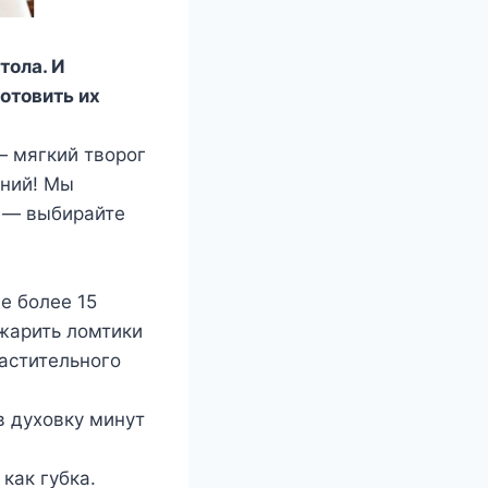
тола. И
готовить их
— мягкий творог
аний! Мы
в — выбирайте
е более 15
жарить ломтики
астительного
в духовку минут
как губка.