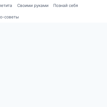
петита
Своими руками
Познай себя
о-советы