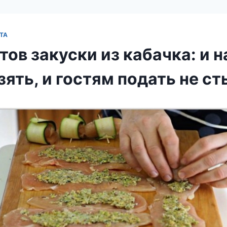
ТА
тов закуски из кабачка: и н
ять, и гостям подать не ст