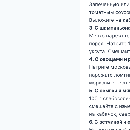
Запеченную или
томатным соусом
Выложите на каб
3. С шампиньон
Мелко нарежьте 
порея. Натрите 1
уксуса. Смешайт
4. С овощами и 
Натрите морковь
нарежьте ломтик
моркови с перце
5. С семгой и м
100 г слабосоле
смешайте с изм
на кабачок, све
6. С ветчиной и
На ломтики каба