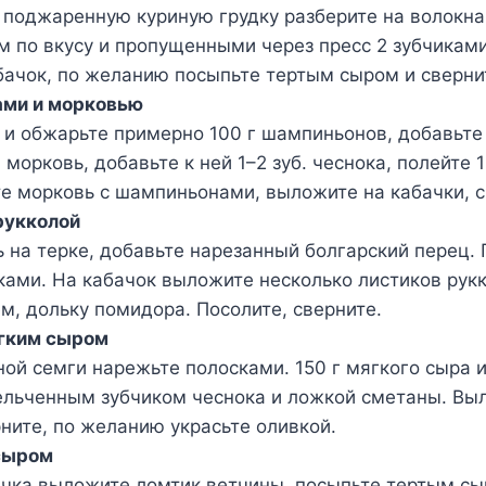
 поджаренную куриную грудку разберите на волокна
 по вкусу и пропущенными через пресс 2 зубчиками
ачок, по желанию посыпьте тертым сыром и сверни
ами и морковью
и обжарьте примерно 100 г шампиньонов, добавьте
 морковь, добавьте к ней 1–2 зуб. чеснока, полейте 1
е морковь с шампиньонами, выложите на кабачки, с
рукколой
 на терке, добавьте нарезанный болгарский перец.
ами. На кабачок выложите несколько листиков рукко
м, дольку помидора. Посолите, сверните.
ягким сыром
ной семги нарежьте полосками. 150 г мягкого сыра 
ельченным зубчиком чеснока и ложкой сметаны. Вы
рните, по желанию украсьте оливкой.
 сыром
чка выложите ломтик ветчины, посыпьте тертым сы