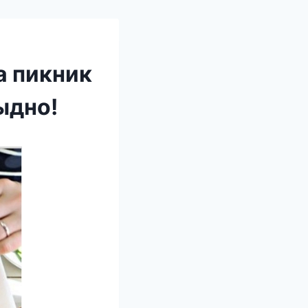
а пикник
ыдно!