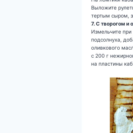
Выложите рулет
тертым сыром, з
7. С творогом и
Измельчите при
подсолнуха, доба
оливкового мас
с 200 г нежирно
на пластины каб