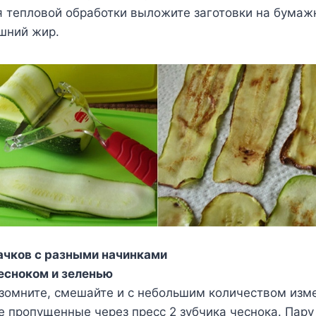
 тепловой обработки выложите заготовки на бумаж
шний жир.
бачков с разными начинками
чесноком и зеленью
азомните, смешайте и с небольшим количеством изм
е пропущенные через пресс 2 зубчика чеснока. Пар