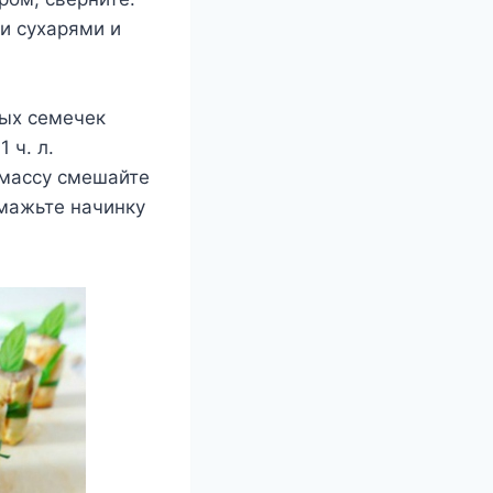
и сухарями и
ных семечек
 ч. л.
 массу смешайте
амажьте начинку