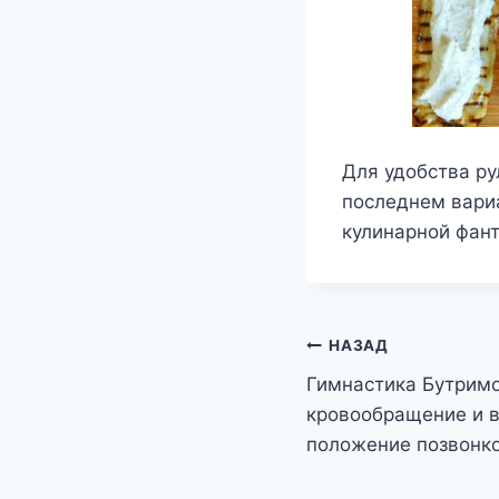
Для удобства ру
последнем вариа
кулинарной фан
Навигация
НАЗАД
Гимнастика Бутримо
по
кровообращение и в
записям
положение позвонк