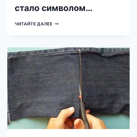
стало символом…
ДЛЯ
ЧИТАЙТЕ ДАЛЕЕ
СОЗДАНИЯ
ЭТОЙ
КРАСОТЫ
Я
СОБРАЛА
ЖЕЛУДИ
И
ШИШКИ,
А
СЕСТРА
ВЗЯЛА
ГОРОХ.
ТО,
ЧТО
ВЫШЛО
В
ИТОГЕ,