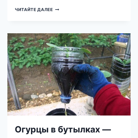
8
ЧИТАЙТЕ ДАЛЕЕ
ОЧЕНЬ
ПРОСТЫХ
И
СТИЛЬНЫХ
ПЛАТЬЕВ
НА
ЛЕТО!
ЛУЧШИЕ
ВЫКРОЙКИ
И
ИДЕИ
ЗДЕСЬ!
Огурцы в бутылках —