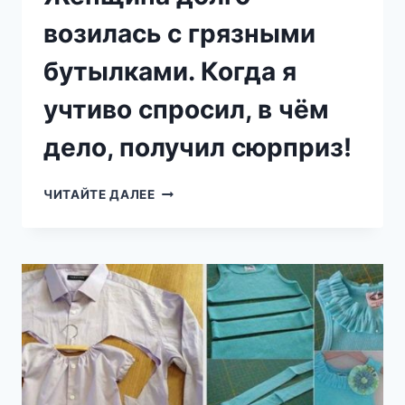
возилась с грязными
бутылками. Когда я
учтиво спросил, в чём
дело, получил сюрприз!
ЖЕНЩИНА
ЧИТАЙТЕ ДАЛЕЕ
ДОЛГО
ВОЗИЛАСЬ
С
ГРЯЗНЫМИ
БУТЫЛКАМИ.
КОГДА
Я
УЧТИВО
СПРОСИЛ,
В
ЧЁМ