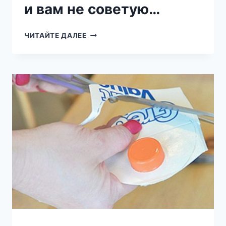
и вам не советую…
БОЛЬШЕ
ЧИТАЙТЕ ДАЛЕЕ
НЕ
ВЫБРОШУ
НИ
ОДНОЙ
СТАРОЙ
ТРИКОТАЖНОЙ
ФУТБОЛКИ
И
ВАМ
НЕ
СОВЕТУЮ…