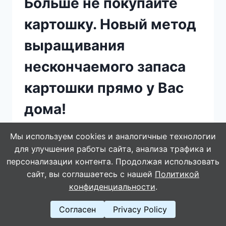
Больше не покупайте
картошку. Новый метод
выращивания
нескончаемого запаса
картошки прямо у Вас
дома!
БОЛЬШЕ
Мы используем cookies и аналогичные технологии
ЧИТАЙТЕ ДАЛЕЕ
НЕ
для улучшения работы сайта, анализа трафика и
ПОКУПАЙТЕ
персонализации контента. Продолжая использовать
КАРТОШКУ.
сайт, вы соглашаетесь с нашей
Политикой
НОВЫЙ
конфиденциальности
.
МЕТОД
ВЫРАЩИВАНИЯ
НЕСКОНЧАЕМОГО
Согласен
Privacy Policy
ЗАПАСА