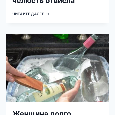
челюсть отвисла
ЭТО
ЧИТАЙТЕ ДАЛЕЕ
ПОХОЖЕ
НА
СТРАННУЮ
КОРОБКУ,
НО
КОГДА
ОН
ОТКРЫЛ
ЕГО,
МОЯ
ЧЕЛЮСТЬ
ОТВИСЛА
Женщина долго