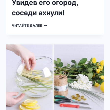
Увидев его огород,
соседи ахнули!
У
ЧИТАЙТЕ ДАЛЕЕ
НЕГО
БЫЛО
5
СОТОК
ЗЕМЛИ
И
БОЛЬШОЕ
КОЛИЧЕСТВО
ПЛАСТИКОВЫХ
БУТЫЛОК…
УВИДЕВ
ЕГО
ОГОРОД,
СОСЕДИ
АХНУЛИ!