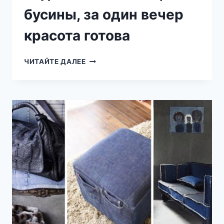
бусины, за один вечер
красота готова
ПООБЕЩАЛА
ЧИТАЙТЕ ДАЛЕЕ
СЕБЕ
ИЗГОТОВИТЬ
НЕЧТО
ПОДОБНОЕ!
БЕЧЕВКА,
БУСИНЫ,
ЗА
ОДИН
ВЕЧЕР
КРАСОТА
ГОТОВА