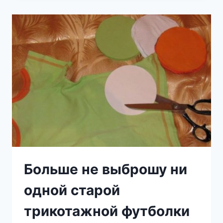
ЛУЧШИЕ
СПОСОБЫ
ПОДВЕШИВАНИЯ
ШТОР
НА
КАРНИЗ
СДЕЛАЮТ
ВАШ
ДОМ
ПО-
НАСТОЯЩЕМУ
УЮТНЫМ
Больше не выброшу ни
одной старой
трикотажной футболки