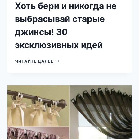
СТАЛО
Хоть бери и никогда не
СИМВОЛОМ…
выбрасывай старые
джинсы! 30
эксклюзивных идей
ХОТЬ
ЧИТАЙТЕ ДАЛЕЕ
БЕРИ
И
НИКОГДА
НЕ
ВЫБРАСЫВАЙ
СТАРЫЕ
ДЖИНСЫ!
30
ЭКСКЛЮЗИВНЫХ
ИДЕЙ