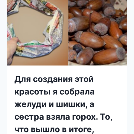
ФУТБОЛКИ
И
ВАМ
НЕ
СОВЕТУЮ…
ТОЛЬКО
ПОСМОТРИТЕ
КАКАЯ
КРАСОТА
Для создания этой
красоты я собрала
желуди и шишки, а
сестра взяла горох. То,
что вышло в итоге,