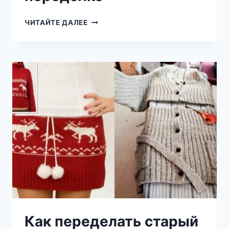
В
ЧИТАЙТЕ ДАЛЕЕ
ВАШЕМ
ШКАФУ
ЗАВАЛЯЛСЯ
СТАРЫЙ
СВИТЕР
ИЛИ
СВИТШОТ:
СТИЛЬНЫЕ
ИДЕИ
ПО
ПЕРЕДЕЛКЕ
Как переделать старый