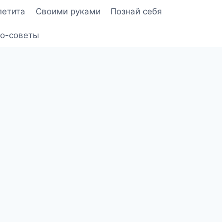
петита
Своими руками
Познай себя
о-советы