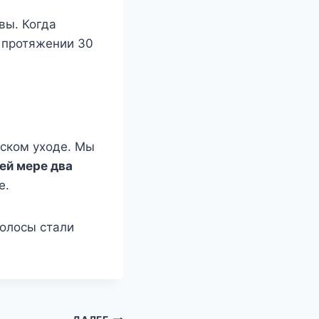
вы. Когда
а протяжении 30
еском уходе. Мы
ей мере два
е.
волосы стали