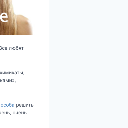
 Все любят
 химикаты,
ками»,
пособа
решить
чень, очень