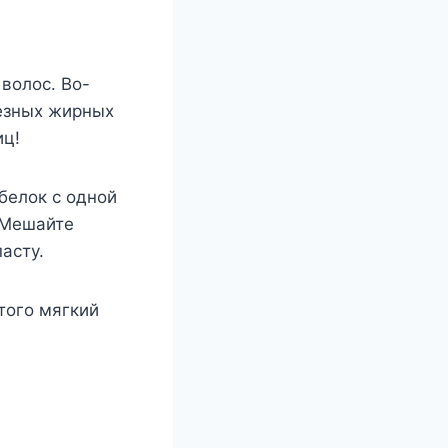
волос. Во-
лезных жирных
иц!
белок с одной
 Мешайте
асту.
этого мягкий