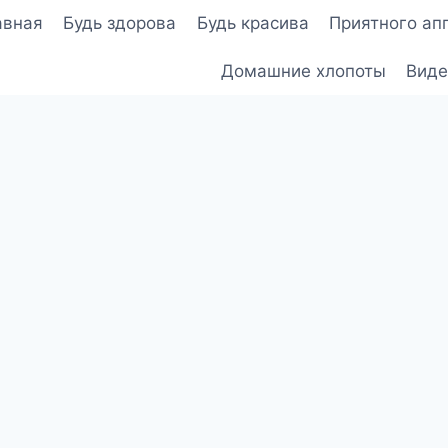
авная
Будь здорова
Будь красива
Приятного ап
Домашние хлопоты
Виде