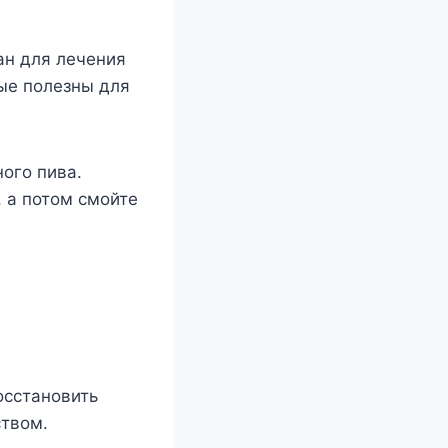
ан для лечения
рые полезны для
ого пива.
, а потом смойте
осстановить
ством.