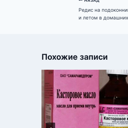
Навигация
НАЗАД
Редис на подоконни
по
и летом в домашних
записям
Похожие записи