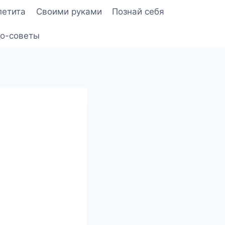
петита
Своими руками
Познай себя
о-советы