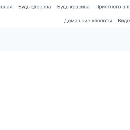
авная
Будь здорова
Будь красива
Приятного ап
Домашние хлопоты
Виде