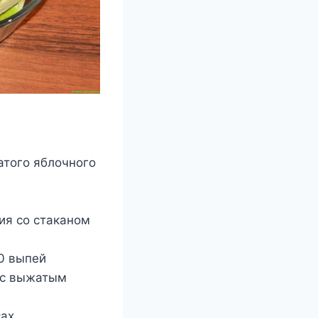
атого яблочного
ия со стаканом
00 выпей
 с выжатым
ах.