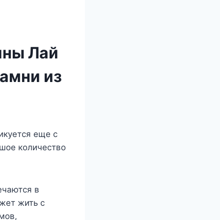
ины Лай
камни из
икуется еще с
ьшое количество
ечаются в
жет жить с
мов,