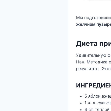
Мы подготовили
желчном пузыр
Диета пр
Удивительную ф
Нан. Методика 
результаты. Эт
ИНГРЕДИЕ
5 яблок еже
1 ч. л. суль
4 ст. теплой