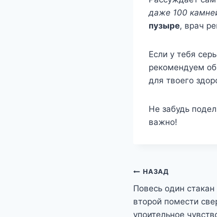
даже 100 камне
пузыре
, врач р
Если у тебя сер
рекомендуем обр
для твоего здор
Не забудь подел
важно!
Навигация
НАЗАД
Повесь один стакан 
по
второй помести све
записям
упоительное чувств