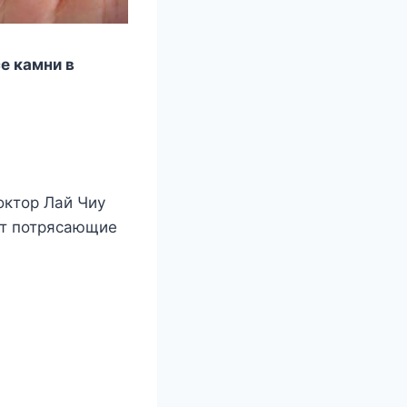
е камни в
октор Лай Чиу
ет потрясающие