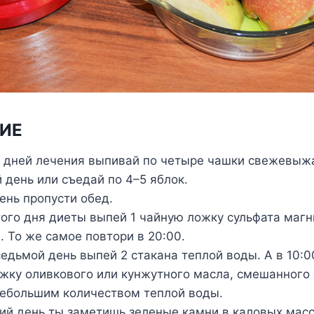
ИЕ
 дней лечения выпивай по четыре чашки свежевыж
 день или съедай по 4–5 яблок.
ень пропусти обед.
того дня диеты выпей 1 чайную ложку сульфата магн
. То же самое повтори в 20:00.
 седьмой день выпей 2 стакана теплой воды. А в 10:
жку оливкового или кунжутного масла, смешанного
ебольшим количеством теплой воды.
й день ты заметишь зеленые камни в каловых масс