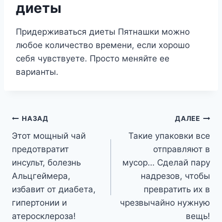
диеты
Придерживаться диеты Пятнашки можно
любое количество времени, если хорошо
себя чувствуете. Просто меняйте ее
варианты.
Навигация
НАЗАД
ДАЛЕЕ
Этот мощный чай
Такие упаковки все
по
предотвратит
отправляют в
записям
инсульт, болезнь
мусор… Сделай пару
Альцгеймера,
надрезов, чтобы
избавит от диабета,
превратить их в
гипертонии и
чрезвычайно нужную
атеросклероза!
вещь!