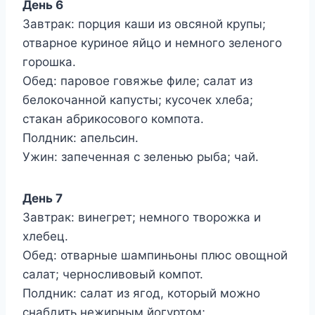
День 6
Завтрак: порция каши из овсяной крупы;
отварное куриное яйцо и немного зеленого
горошка.
Обед: паровое говяжье филе; салат из
белокочанной капусты; кусочек хлеба;
стакан абрикосового компота.
Полдник: апельсин.
Ужин: запеченная с зеленью рыба; чай.
День 7
Завтрак: винегрет; немного творожка и
хлебец.
Обед: отварные шампиньоны плюс овощной
салат; черносливовый компот.
Полдник: салат из ягод, который можно
снабдить нежирным йогуртом;