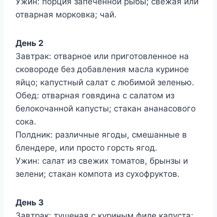
Ужин: порция запеченной рыбы; свежая или
отварная морковка; чай.
День 2
Завтрак: отварное или приготовленное на
сковороде без добавления масла куриное
яйцо; капустный салат с любимой зеленью.
Обед: отварная говядина с салатом из
белокочанной капусты; стакан ананасового
сока.
Полдник: различные ягоды, смешанные в
блендере, или просто горсть ягод.
Ужин: салат из свежих томатов, брынзы и
зелени; стакан компота из сухофруктов.
День 3
Завтрак: тушеная с куриным филе капуста;