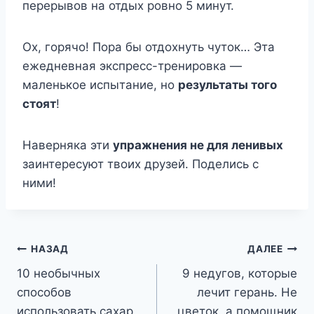
перерывов на отдых ровно 5 минут.
Ох, горячо! Пора бы отдохнуть чуток… Эта
ежедневная экспресс-тренировка —
маленькое испытание, но
результаты того
стоят
!
Наверняка эти
упражнения не для ленивых
заинтересуют твоих друзей. Поделись с
ними!
Навигация
НАЗАД
ДАЛЕЕ
10 необычных
9 недугов, которые
по
способов
лечит герань. Не
записям
использовать сахар
цветок, а помощник