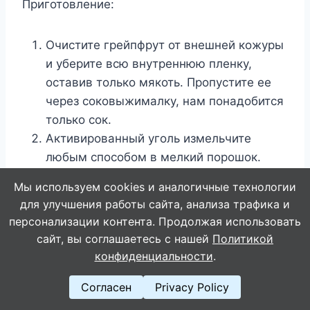
Приготовление:
Очистите грейпфрут от внешней кожуры
и уберите всю внутреннюю пленку,
оставив только мякоть. Пропустите ее
через соковыжималку, нам понадобится
только сок.
Активированный уголь измельчите
любым способом в мелкий порошок.
Отделите белок яйца от желтка. Для
Мы используем cookies и аналогичные технологии
маски нам понадобится только желток.
для улучшения работы сайта, анализа трафика и
Смешайте все ингредиенты в удобной
персонализации контента. Продолжая использовать
емкости до однородной кашицы густой
сайт, вы соглашаетесь с нашей
Политикой
сметаны. Такой смеси должно хватить
конфиденциальности
.
примерно на 2 – 3 процедуры. Но
Согласен
Privacy Policy
помните, что домашние маски нельзя
хранить более 2 дней.