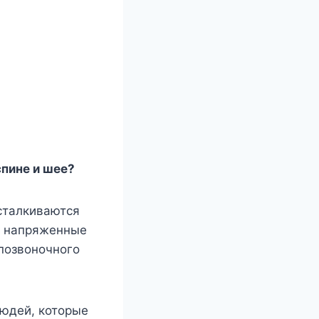
спине и шее?
 сталкиваются
е: напряженные
позвоночного
людей, которые