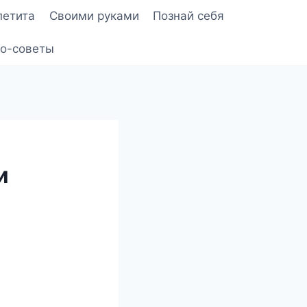
петита
Своими руками
Познай себя
о-советы
и