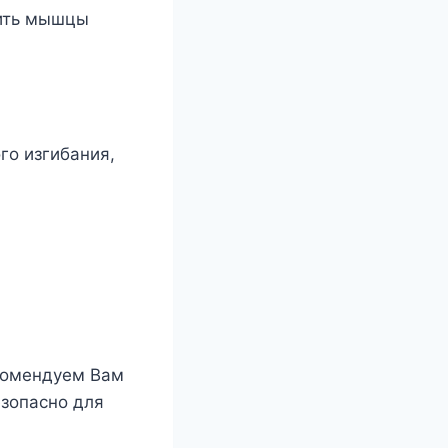
пить мышцы
го изгибания,
екомендуем Вам
езопасно для