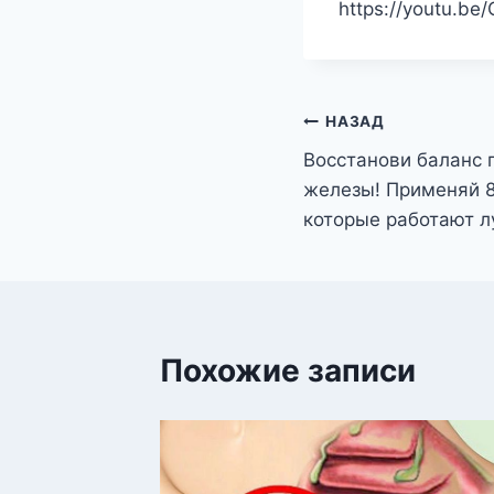
https://youtu.be
Навигация
НАЗАД
Восстанови баланс
по
железы! Применяй 8
записям
которые работают л
Похожие записи