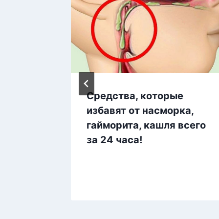
ачать
Средства, которые
м
избавят от насморка,
гайморита, кашля всего
за 24 часа!