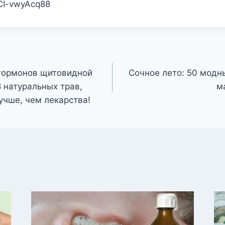
/CI-vwyAcq88
 гормонов щитовидной
Сочное лето: 50 модн
 натуральных трав,
м
учше, чем лекарства!