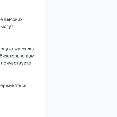
ие высоких
 могут
омощью массажа.
бязательно вам
е почувствуете
держиваться