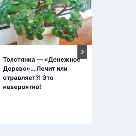
Толстянка — «Денежное
СМЕША
Дерево»… Лечит или
СТАКА
отравляет?! Это
КРУПЫ
невероятно!
ОРЕХОВ
вами с
ОСОБЕ