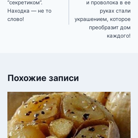
“секретиком”.
и проволока в ее
записям
Находка — не то
руках стали
слово!
украшением, которое
преобразит дом
каждого!
Похожие записи