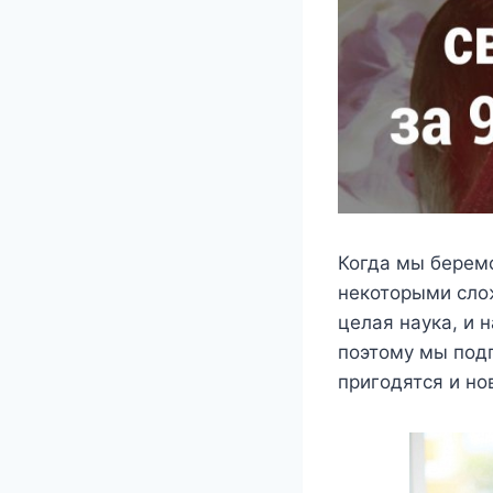
Когда мы беремс
некоторыми слож
целая наука, и 
поэтому мы подг
пригодятся и но