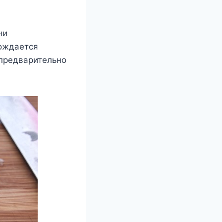
ни
бождается
 предварительно