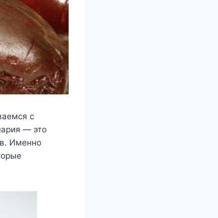
ваемся с
нария — это
ов. Именно
торые