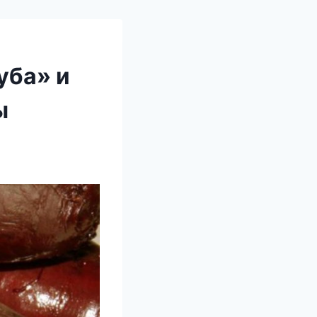
уба» и
ы