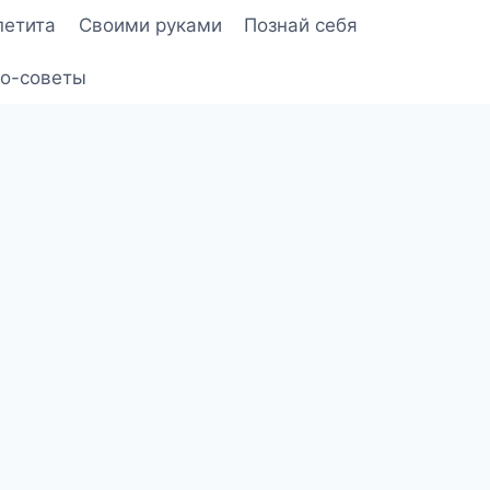
петита
Своими руками
Познай себя
о-советы