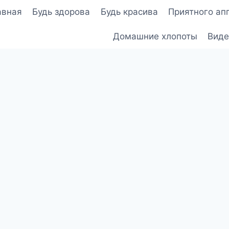
авная
Будь здорова
Будь красива
Приятного ап
Домашние хлопоты
Виде