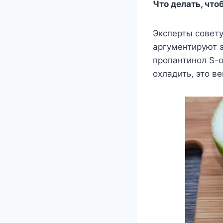
Что делать, что
Эксперты совет
аргументируют э
пропантинол S-о
охладить, это в