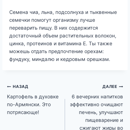
Семена чиа, льна, подсолнуха и тыквенные
семечки помогут организму лучше
переварить пищу. В них содержится
достаточный объем растительных волокон,
цинка, протеинов и витамина Е. Ты также
можешь отдать предпочтение орехам:
фундуку, миндалю и кедровым орешкам.
Навигация
НАЗАД
ДАЛЕЕ
Картофель в духовке
6 вечерних напитков
по
по-Армянски. Это
эффективно очищают
записям
потрясающе!
печень, улучшают
пищеварение и
сжигают жиры во