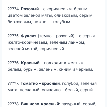
????4.
Розовый
– с коричневым, белым,
цветом зеленой мяты, оливковым, серым,
бирюзовым, нежно — голубым.
????5.
Фуксия
(темно – розовый) – с серым,
желто-коричневым, зеленым лаймом,
зеленой мятой, коричневый.
????6.
Красный
– подходит к желтым,
белым, бурым, зеленым, синим и черным.
????7.
Томатно – красный
: голубой, зеленая
мята, песчаный, сливочно – белый, серый.
????8.
Вишнево-красный
: лазурный, серый,