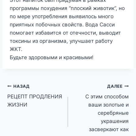
Этот напиток был придуман в рамках
программы похудения “плоский животик”, но
по мере употребления выявилось много
приятных побочных свойств. Вода Сасси
помогает избавится от отечности, выводит
токсины из организма, улучшает работу
ЖКТ.
Будьте здоровыми и красивыми!
Навигация
НАЗАД
ДАЛЕЕ
РЕЦЕПТ ПРОДЛЕНИЯ
С этим способом
по
ЖИЗНИ
ваши золотые и
записям
серебряные
украшения
засверкают как