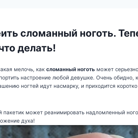
еить сломанный ноготь. Теп
что делать!
такая мелочь, как
сломанный ноготь
может серьезно
портить настроение любой девушке. Очень обидно, к
ашению ногтей идут насмарку, и приходится коротко
 пакетик может реанимировать надломленный ногот
ложение духа!