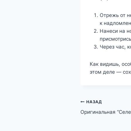
Отрежь от н
к надломлен
Нанеси на н
присмотрись
Через час, 
Как видишь, осо
этом деле — сох
Навигация
НАЗАД
Оригинальная “Селе
по
записям