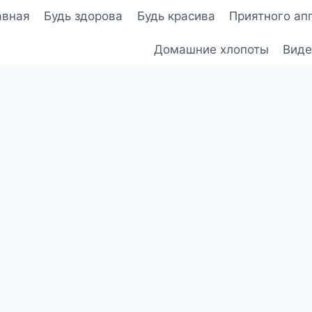
авная
Будь здорова
Будь красива
Приятного ап
Домашние хлопоты
Виде