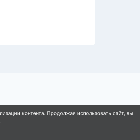
карегл
лизации контента. Продолжая использовать сайт, вы
.