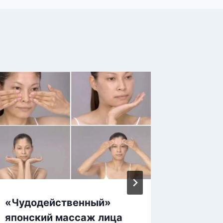
«Чудодейственный»
6 прос
японский массаж лица
вариан