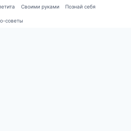
петита
Своими руками
Познай себя
о-советы