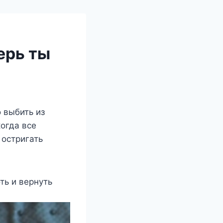
ерь ты
 выбить из
огда все
 остригать
ь и вернуть