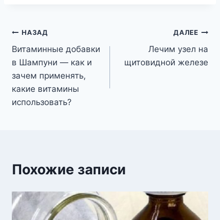
Навигация
НАЗАД
ДАЛЕЕ
Витаминные добавки
Лечим узел на
по
в Шампуни — как и
щитовидной железе
записям
зачем применять,
какие витамины
использовать?
Похожие записи