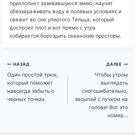
прихлопнет зазевавшуюся змею, научит
обеззараживать воду в полевых условиях и
свяжет во сне упертого Тельца, который
достроил плот и вот прямо с утра
собирается бороздить океанские просторы.
Навигация
НАЗАД
ДАЛЕЕ
Один простой трюк,
Чтобы утром
по
который поможет
выглядеть
записям
навсегда забыть о
сногсшибательно,
черных точках
засыпай с пучком на
голове! Вот это
номер…