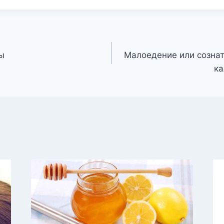
ы
Малоедение или созна
ка