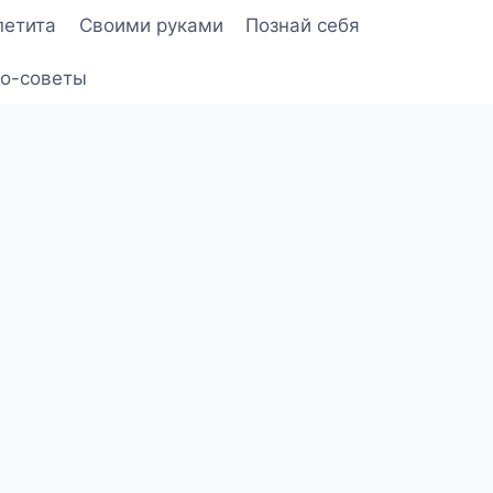
петита
Своими руками
Познай себя
о-советы