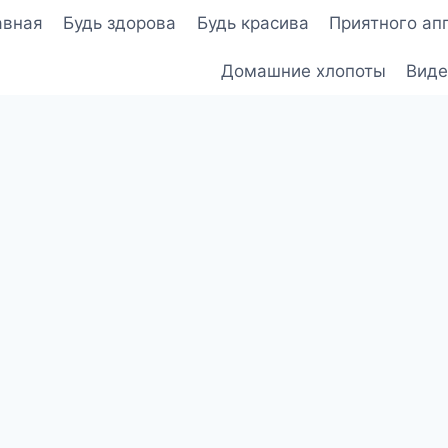
авная
Будь здорова
Будь красива
Приятного ап
Домашние хлопоты
Виде