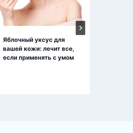
Яблочный уксус для
Картоф
вашей кожи: лечит все,
Армянс
если применять с умом
потря