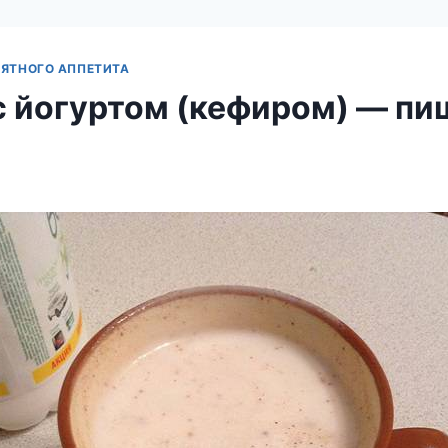
ЯТНОГО АППЕТИТА
с йогуртом (кефиром) — пи
й