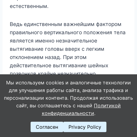
естественным.
Ведь единственным важнейшим фактором
правильного вертикального положения тела
является именно незначительное
вытягивание головы вверх с легким
отклонением назад. При этом
действительное вытягивание шейных
позвонков крайне незначительно.
Практически незаметным является и наклон
Мы используем cookies и аналогичные технологии
головы назад.
для улучшения работы сайта, анализа трафика и
персонализации контента. Продолжая использовать
сайт, вы соглашаетесь с нашей
Политикой
И все же два этих элемента
обеспечивают
конфиденциальности
.
образование правильной структуры грудь –
верхняя часть спины – позвоночный столб
.
Согласен
Privacy Policy
Объясняется это тем, что голова и шейный