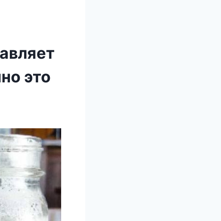
бавляет
нно это