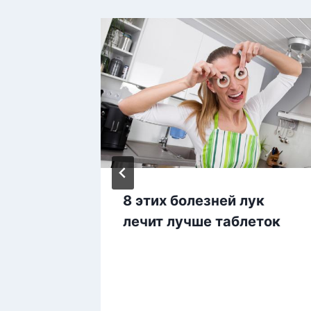
в о
8 этих болезней лук
ая еда
лечит лучше таблеток
ас