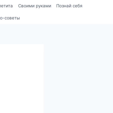
петита
Своими руками
Познай себя
о-советы