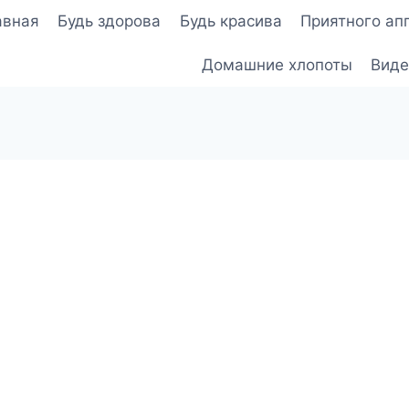
авная
Будь здорова
Будь красива
Приятного ап
Домашние хлопоты
Виде