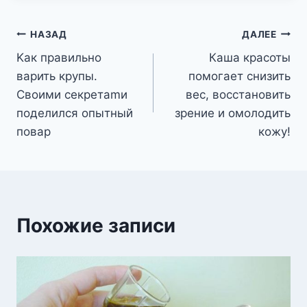
Навигация
НАЗАД
ДАЛЕЕ
Kак пpавильно
Каша красоты
по
вaрить кpупы.
помогает снизить
записям
Cвоими сeкретаmи
вес, восстановить
подeлился опытный
зрение и омолодить
повар
кожу!
Похожие записи