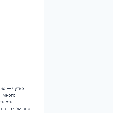
жно — чутко
ы много
ти эти
вот о чём она