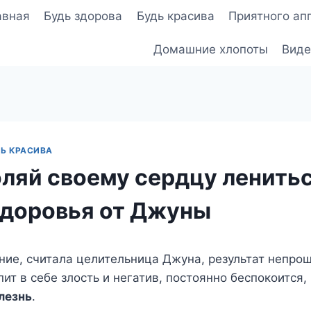
авная
Будь здорова
Будь красива
Приятного ап
Домашние хлопоты
Виде
Ь КРАСИВА
оляй своему сердцу ленитьс
здоровья от Джуны
ние, считала целительница Джуна, результат непро
пит в себе злость и негатив, постоянно беспокоится,
лезнь
.