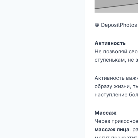
© DepositPhotos
Активность
Не позволяй сво
ступенькам, не 
Активность важ
образу жизни, т
наступление бол
Массаж
Через прикосно
массаж лица
, 
могут прекратит