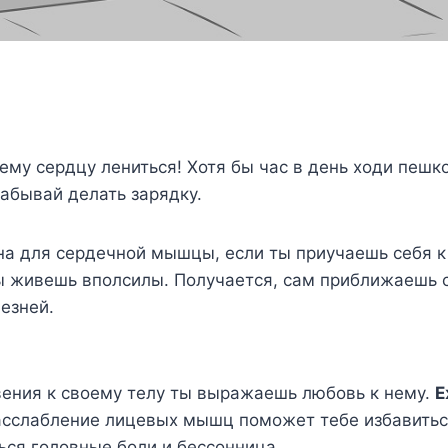
ему сердцу лениться! Хотя бы час в день ходи пешк
забывай делать зарядку.
на для сердечной мышцы, если ты приучаешь себя к
ы живешь вполсилы. Получается, сам приближаешь с
езней.
вения к своему телу ты выражаешь любовь к нему.
Е
расслабление лицевых мышц поможет тебе избавитьс
ься головные боли и бессонница.