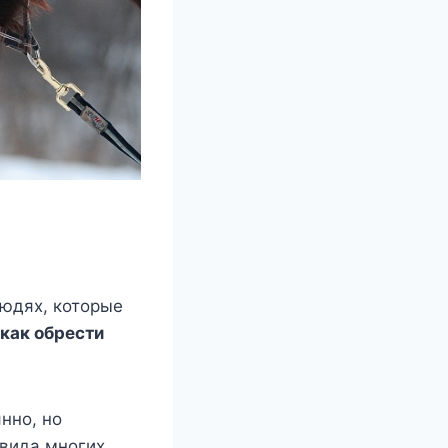
людях, которые
как обрести
нно, но
 вида многих