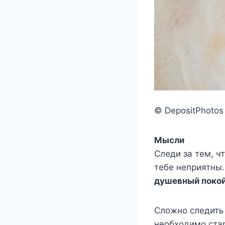
© DepositPhotos
Мысли
Следи за тем, ч
тебе неприятны.
душевный поко
Сложно следить 
необходимо стар