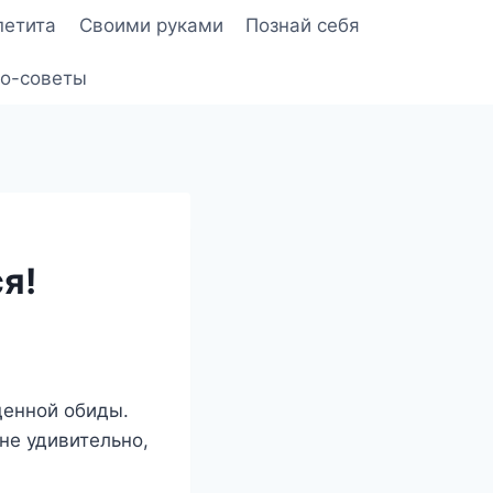
петита
Своими руками
Познай себя
о-советы
я!
щенной обиды.
 не удивительно,