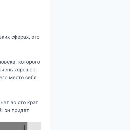
аких сферах, это
ловека, которого
 очень хорошее,
его место себя.
нет во сто крат
й
: он придет