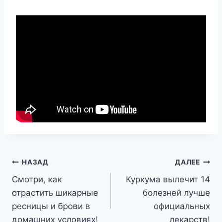
Навигация
НАЗАД
ДАЛЕЕ
Смотри, как
Куркума вылечит 14
по
отрастить шикарные
болезней лучше
записям
ресницы и брови в
официальных
домашних условиях!
лекарств!