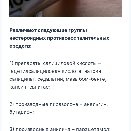
Различают следующие группы
нестероидных противовоспалительных
средств:
1) препараты салициловой кислоты –
ацетилсалициловая кислота, натрия
салицилат, седальгин, мазь бом-бенге,
капсин, санитас;
2) производные пиразолона – анальгин,
бутадион;
3) производные анилина – парацетамол;