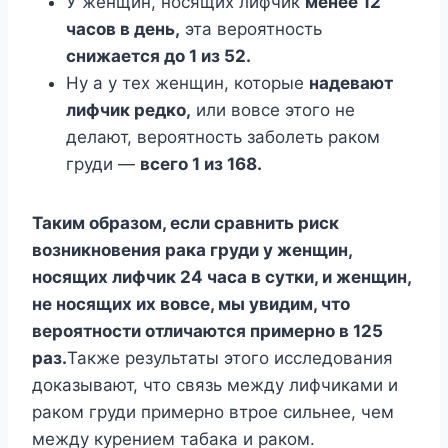
У женщин, носящих лифчик
менее 12
часов в день,
эта вероятность
снижается до 1 из 52.
Ну а у тех женщин, которые
надевают
лифчик редко,
или вовсе этого не
делают, вероятность заболеть раком
груди —
всего 1 из 168.
Таким образом, если сравнить риск
возникновения рака груди у женщин,
носящих лифчик 24 часа в сутки, и женщин,
не носящих их вовсе, мы увидим, что
вероятности отличаются примерно в 125
раз.
Также результаты этого исследования
доказывают, что связь между лифчиками и
раком груди примерно втрое сильнее, чем
между курением табака и раком.