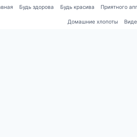
авная
Будь здорова
Будь красива
Приятного ап
Домашние хлопоты
Виде