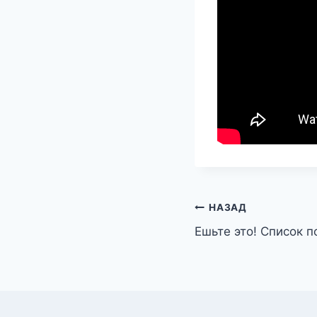
Навигация
НАЗАД
Ешьте это! Список 
по
записям