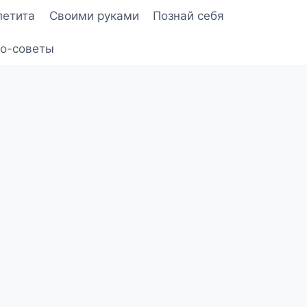
петита
Своими руками
Познай себя
о-советы