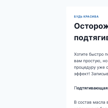
БУДЬ КРАСИВА
Осторож
подтягив
Хотите быстро 
вам простую, н
процедуру уже с
эффект! Записыв
П
одтягивающая 
В состав масла 