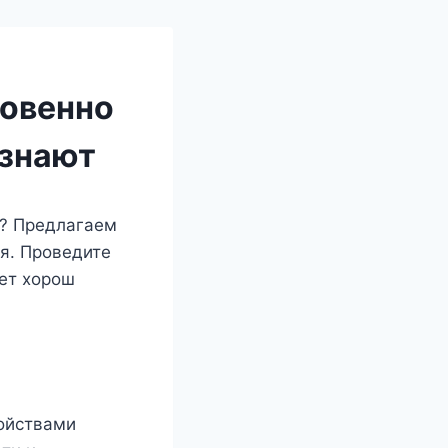
новенно
узнают
ы? Предлагаем
я. Проведите
дет хорош
войствами