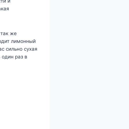
ти и
акая
 так же
ходит лимонный
ас сильно сухая
 один раз в