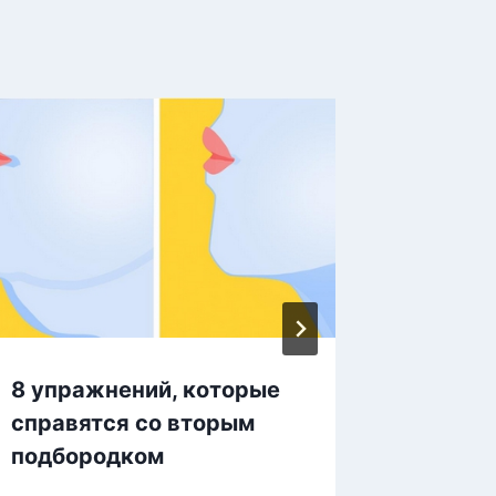
8 упражнений, которые
Вы буд
справятся со вторым
этим н
подбородком
сжигае
упрямы