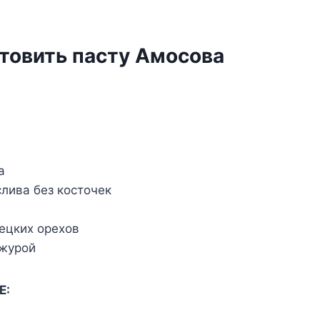
отовить пасту Амосова
:
а
слива без косточек
рецких орехов
ожурой
Е: