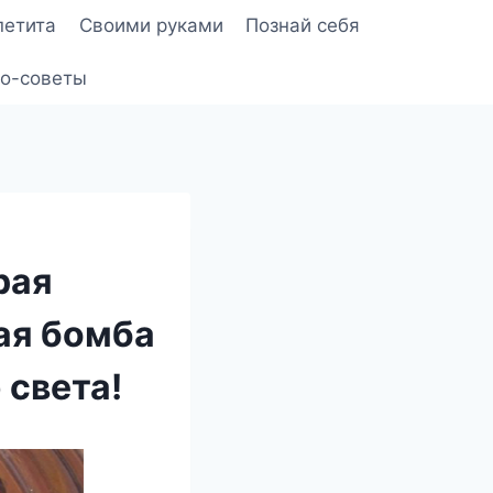
петита
Своими руками
Познай себя
о-советы
рая
ая бомба
 света!