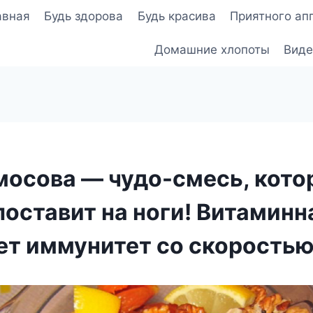
авная
Будь здорова
Будь красива
Приятного ап
Домашние хлопоты
Виде
мосова — чудо-смесь, кото
поставит на ноги! Витаминн
ет иммунитет со скоростью