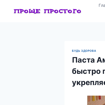
Перейти
Гл
к
содержимому
БУДЬ ЗДОРОВА
Паста А
быстро 
укрепля