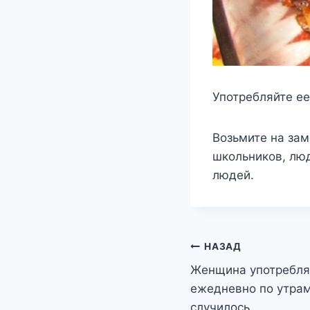
Употребляйте ее
Возьмите на зам
школьников, люд
людей.
Навигация
НАЗАД
Женщина употреблял
по
ежедневно по утрам,
записям
случилось