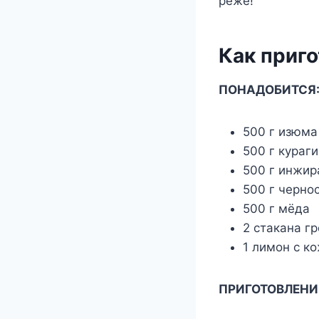
реже!
Как приг
ПОНАДОБИТСЯ
500 г изюма
500 г кураги
500 г инжир
500 г черно
500 г мëда
2 стакана г
1 лимон с к
ПРИГОТОВЛЕНИ