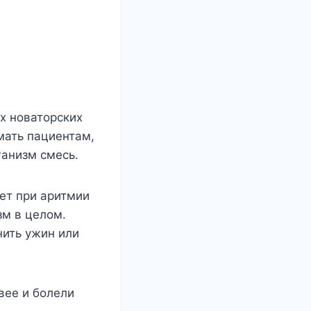
х новаторских
мать пациентам,
анизм смесь.
ет при аритмии
зм в целом.
нить ужин или
вее и болели