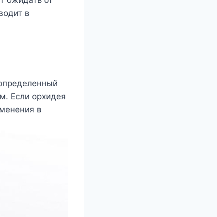
водит в
 определенный
м. Если орхидея
зменения в