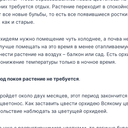
них требуется отдых. Растение переходит в спокойн
 все новые бульбы, то есть все появившиеся ростки
 как и старые.
рхидеям нужно помещение чуть холоднее, а почва н
лучше помещать на это время в менее отапливаемую
ести растение на воздух – балкон или сад. Есть орх
понижение температуры только в ночное время.
од покоя растение не требуется
.
пройдет около двух месяцев, этот период закончится
цветонос. Как заставить цвести орхидею Всякому ц
вольствие наблюдать за цветущей орхидеей.
а уже с распустившимися цветками, то логично буде