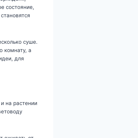
ое состояние,
 становятся
есколько суше.
 комнату, а
идеи, для
 и на растении
ветоводу
т ожидать от