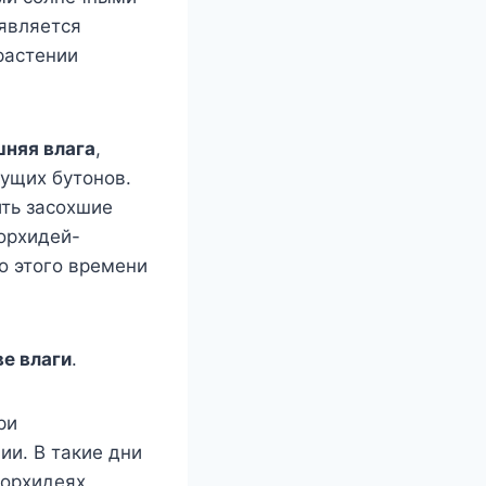
 является
растении
шняя влага
,
ущих бутонов.
ить засохшие
орхидей-
о этого времени
е влаги
.
ри
ии. В такие дни
орхидеях,