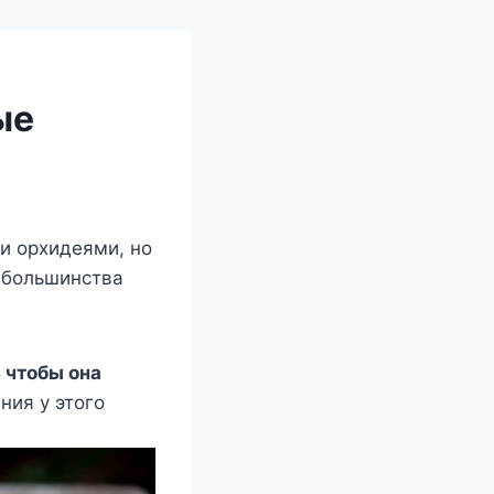
ые
и орхидеями, но
у большинства
ь чтобы она
ния у этого