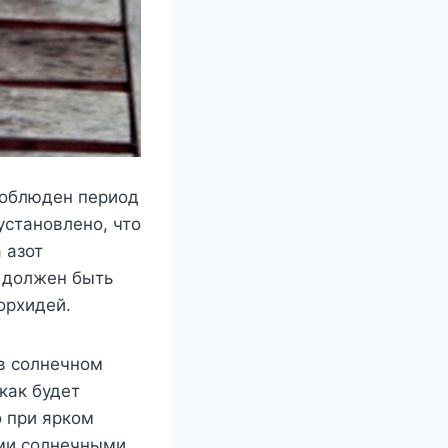
соблюден период
установлено, что
 азот
и должен быть
орхидей.
 в солнечном
как будет
о при ярком
ыми солнечными