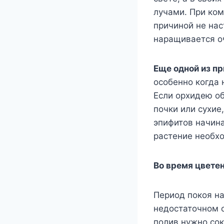
лучами. При ком
причиной не нас
наращивается оч
Еще одной из пр
особенно когда 
Если орхидею об
почки или сухие
эпифитов начина
растение необхо
Во время цвете
Период покоя на
недостаточном о
полив нужно сок