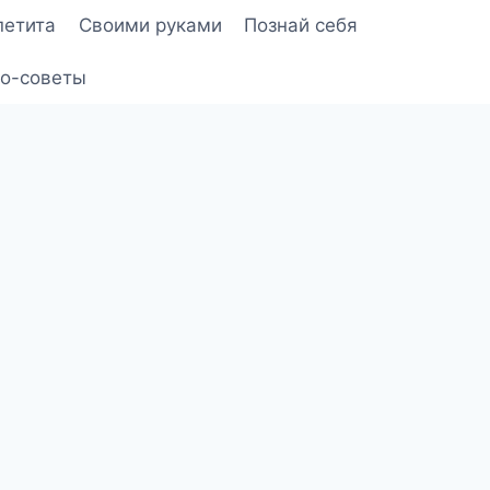
петита
Своими руками
Познай себя
о-советы