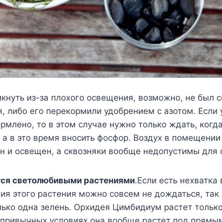
кнуть из-за плохого освещения, возможно, не был 
я, либо его перекормили удобрением с азотом. Если 
рмлено, то в этом случае нужно только ждать, когда
 а в это время вносить фосфор. Воздух в помещени
н и освещен, а сквозняки вообще недопустимы для 
тся светолюбивыми растениями
.Если есть нехватка
ния этого растения можно совсем не дождаться, так 
ько одна зелень. Орхидея Цимбидиум растет тольк
их привычных условиях она вообще растет под прям