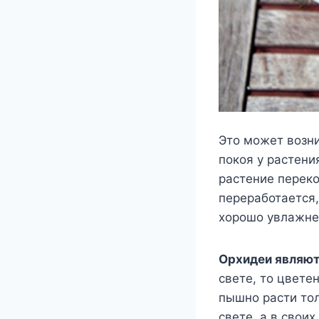
Это может возни
покоя у растени
растение переко
переработается,
хорошо увлажне
Орхидеи являю
свете, то цвете
пышно расти тол
свете, а в сво