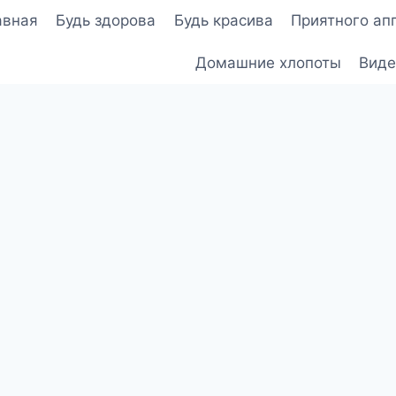
авная
Будь здорова
Будь красива
Приятного ап
Домашние хлопоты
Виде