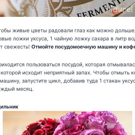
тобы живые цветы радовали глаз как можно дольше
овые ложки уксуса, 1 чайную ложку сахара в литр в
ят свежесть!
Отмойте посудомоечную машину и коф
риходится пользоваться посудой, которая отмывалас
 которой исходит неприятный запах. Чтобы отмыть 
ашину, запустите цикл, добавив туда 1 стакан уксу
аждый месяц.
дильник