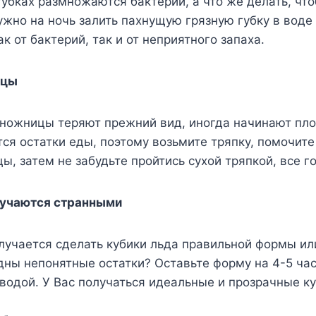
губках размножаются бактерии, а что же делать, что
жно на ночь залить пахнущую грязную губку в воде 
к от бактерий, так и от неприятного запаха.
ицы
ножницы теряют прежний вид, иногда начинают плох
ся остатки еды, поэтому возьмите тряпку, помочите 
ы, затем не забудьте пройтись сухой тряпкой, все го
лучаются странными
олучается сделать кубики льда правильной формы ил
ны непонятные остатки? Оставьте форму на 4-5 часо
водой. У Вас получаться идеальные и прозрачные ку