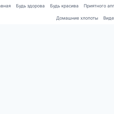
авная
Будь здорова
Будь красива
Приятного ап
Домашние хлопоты
Виде