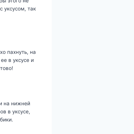
бы этого не
с уксусом, так
о пахнуть, на
ее в уксусе и
тово!
и на нижней
в в уксусе,
бики.