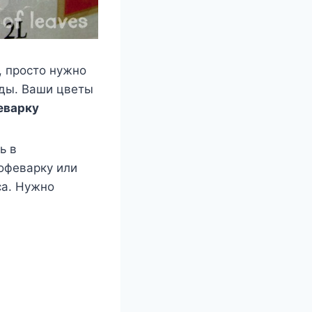
, просто нужно
оды. Ваши цветы
еварку
ь в
кофеварку или
са. Нужно