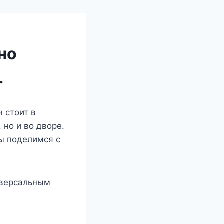
но
.
н стоит в
 но и во дворе.
ы поделимся с
иверсальным