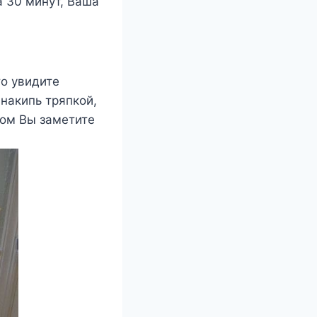
а 30 минут, Ваша
то увидите
 накипь тряпкой,
том Вы заметите