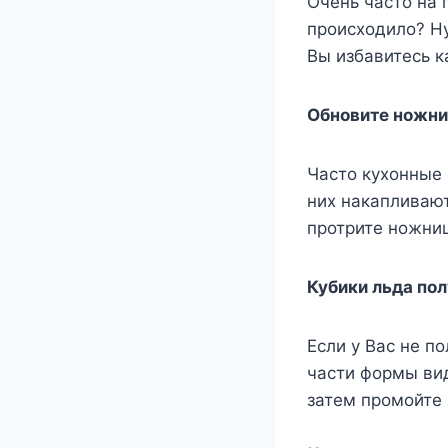
Очень часто на 
происходило? Ну
Вы избавитесь ка
Обновите ножн
Часто кухонные 
них накапливают
протрите ножниц
Кубики льда по
Если у Вас не п
части формы вид
затем промойте 