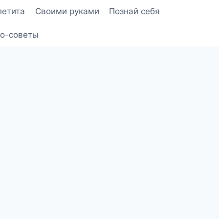
петита
Своими руками
Познай себя
о-советы