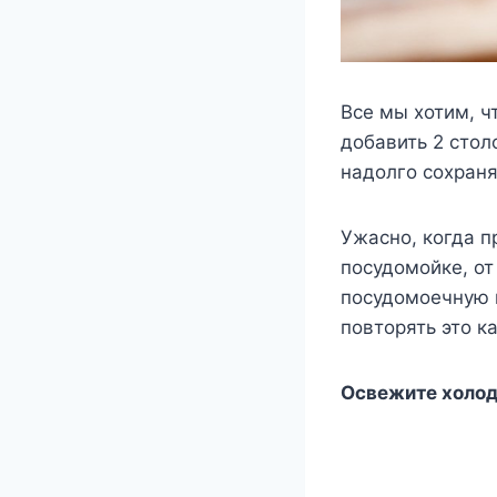
Все мы хотим, ч
добавить 2 стол
надолго сохран
Ужасно, когда п
посудомойке, от
посудомоечную м
повторять это к
Освежите холо