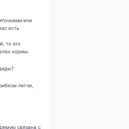
ниточками или
вас есть
, то это
делах нормы.
ндиды?
рибком легче,
прямую связана с