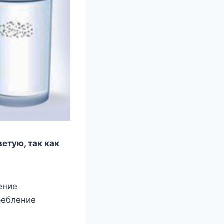
ветую, так как
ение
ребление