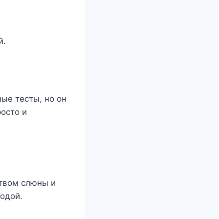
й.
ые тесты, но он
росто и
ством слюны и
одой.