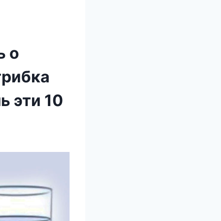
ь о
грибка
ь эти 10