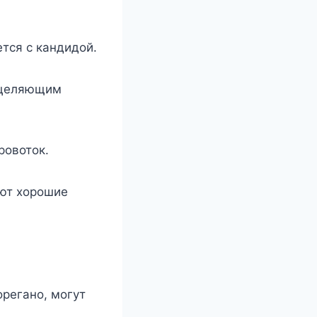
тся с кандидой.
сцеляющим
ровоток.
еют хорошие
орегано, могут