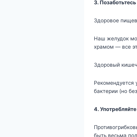
3. Позаботьтесь
Здоровое пищева
Наш желудок мо
храмом — все эт
Здоровый кишечн
Рекомендуется 
бактерии (но без
4. Употребляйте
Противогрибковы
быть весьма пол