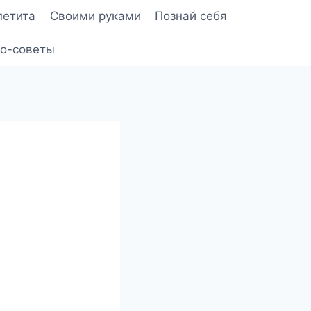
петита
Своими руками
Познай себя
о-советы