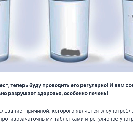
ест, теперь буду проводить его регулярно! И вам со
ьно разрушает здоровье, особенно печень!
левание, причиной, которого является злоупотребл
 противозачаточными таблетками и регулярное упот