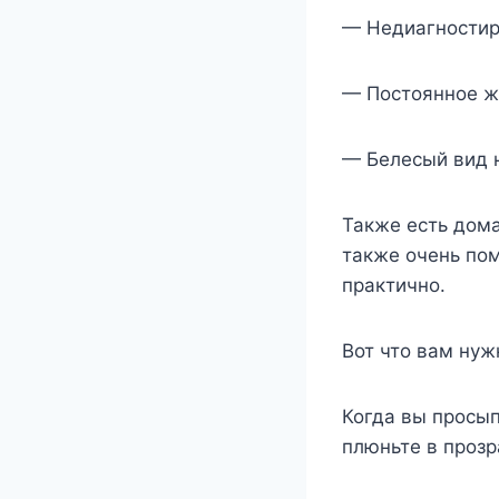
— Недиагностир
— Постоянное же
— Белесый вид н
Также есть дома
также очень пом
практично.
Вот что вам нуж
Когда вы просып
плюньте в прозр