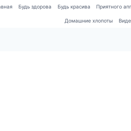
авная
Будь здорова
Будь красива
Приятного ап
Домашние хлопоты
Виде