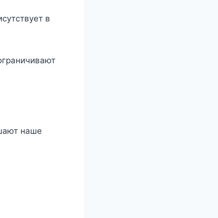
исутствует в
ограничивают
ушают наше