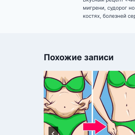
по
мигрени, судорог но
записям
костях, болезней се
Похожие записи