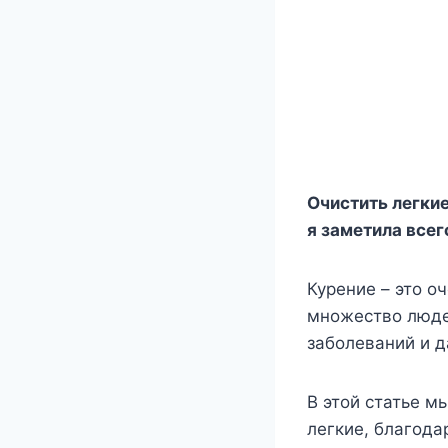
Очистить легкие
я заметила всег
Курение – это о
множество людей
заболеваний и д
В этой статье м
легкие, благода