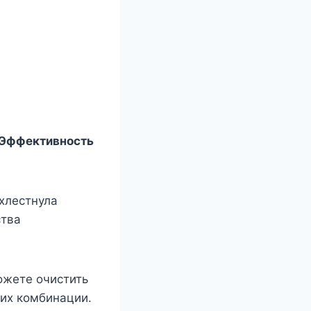
! Эффективность
ахлестнула
ства
ожете очистить
 их комбинации.