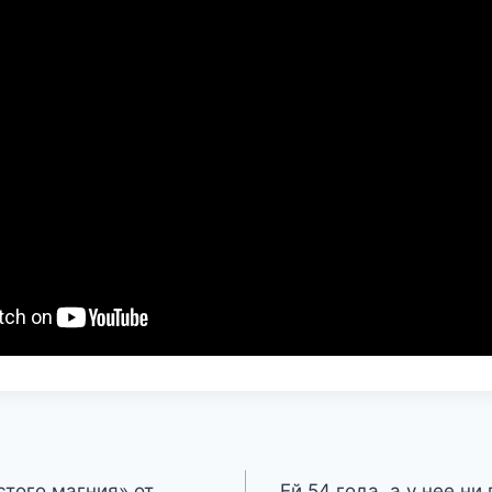
стого магния» от
Ей 54 года, а у нее ни