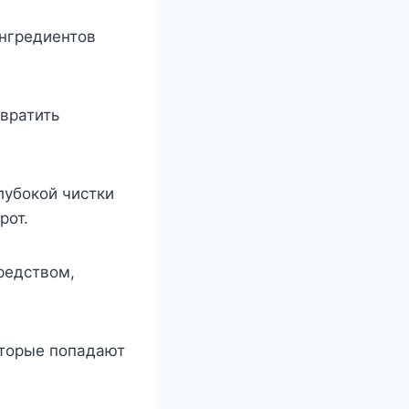
ингредиентов
вратить
лубокой чистки
рот.
редством,
оторые попадают