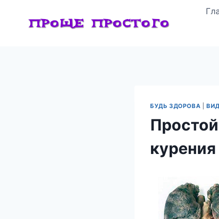
Перейти
Гл
к
содержимому
БУДЬ ЗДОРОВА
|
ВИ
Простой
курения 