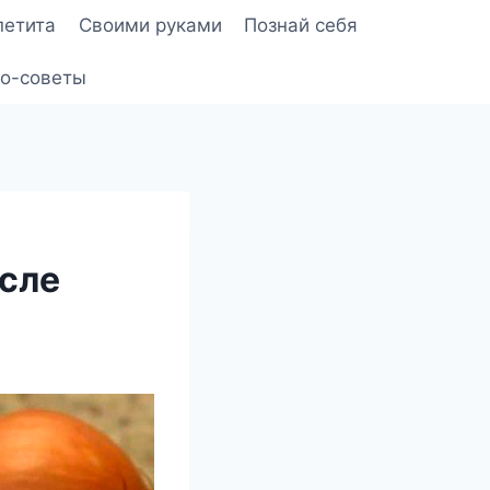
петита
Своими руками
Познай себя
о-советы
осле