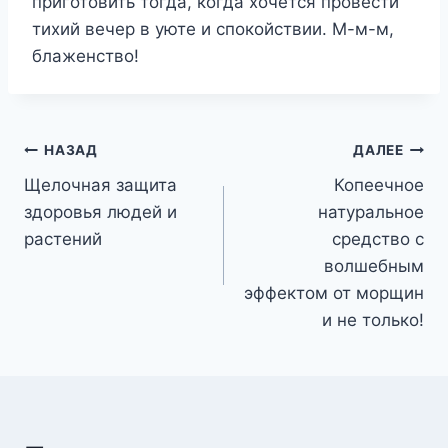
приготовить тогда, когда хочется провести
тихий вечер в уюте и спокойствии. М-м-м,
блаженство!
Навигация
НАЗАД
ДАЛЕЕ
Щелочная защита
Копеечное
по
здоровья людей и
натуральное
записям
растений
средство с
волшебным
эффектом от морщин
и не только!