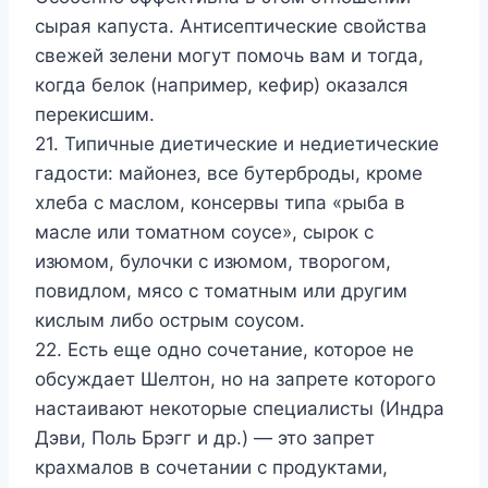
сырая капуста. Антисептиче­ские свойства
свежей зелени могут помочь вам и тогда,
когда белок (например, кефир) оказался
перекисшим.
21. Типичные диетические и недиетические
гадости: майо­нез, все бутерброды, кроме
хлеба с маслом, консервы типа «ры­ба в
масле или томатном соусе», сырок с
изюмом, булочки с изю­мом, творогом,
повидлом, мясо с томатным или другим
кислым либо острым соусом.
22. Есть еще одно сочетание, которое не
обсуждает Шелтон, но на запрете которого
настаивают некоторые специалисты (Индра
Дэви, Поль Брэгг и др.) — это запрет
крахмалов в соче­тании с продуктами,