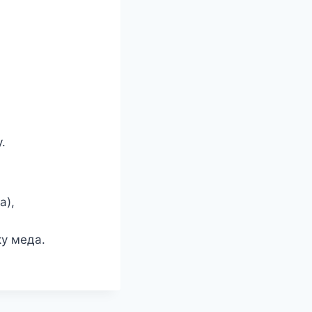
.
а),
.
ку меда.