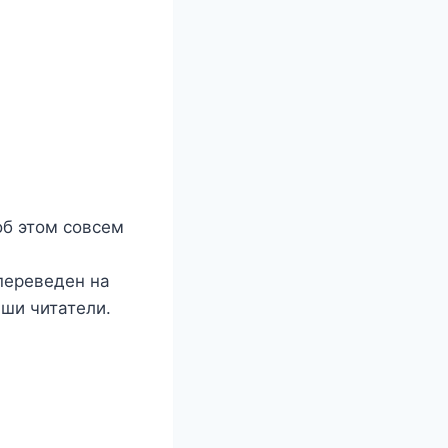
об этом совсем
 переведен на
аши читатели.