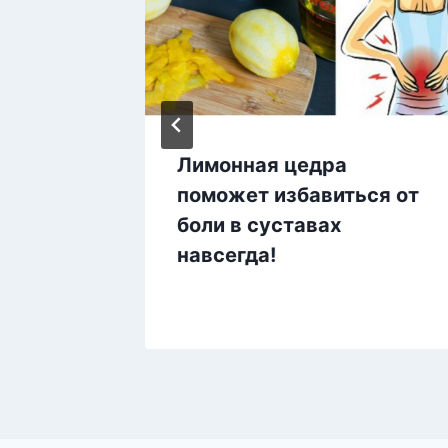
ечного
Лимонная цедра
ло
поможет избавиться от
ь
боли в суставах
я
навсегда!