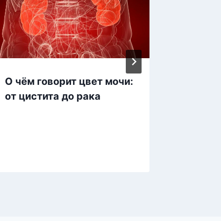
О чём говорит цвет мочи:
Эта пр
от цистита до рака
поможе
медлен