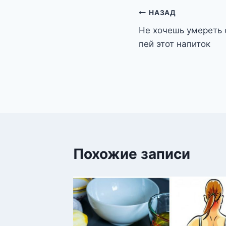
Навигация
НАЗАД
Не хочешь умереть 
по
пей этот напиток
записям
Похожие записи