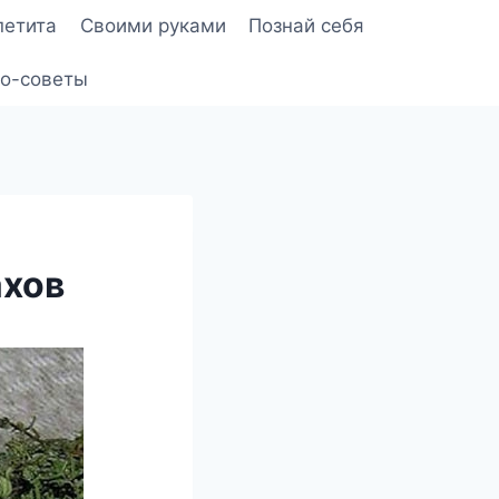
петита
Своими руками
Познай себя
о-советы
ахов