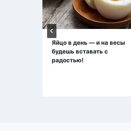
ений-
Яйцо в день — и на весы
будешь вставать с
радостью!