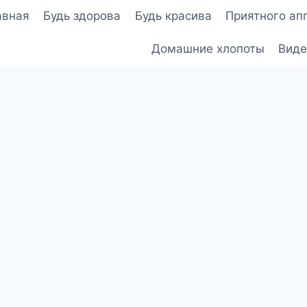
авная
Будь здорова
Будь красива
Приятного ап
Домашние хлопоты
Виде