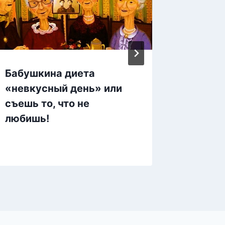
Бабушкина диета
Неверо
«невкусный день» или
это ма
съешь то, что не
на утр
любишь!
морщи