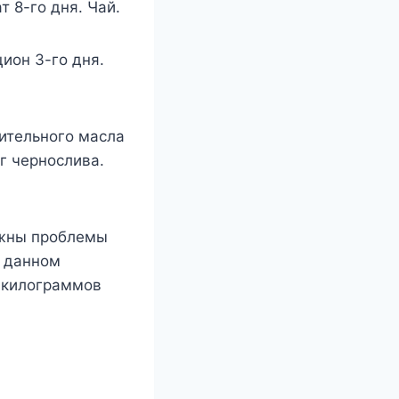
т 8-го дня. Чай.
ион 3-го дня.
тительного масла
кг чернослива.
ожны проблемы
и данном
 килограммов