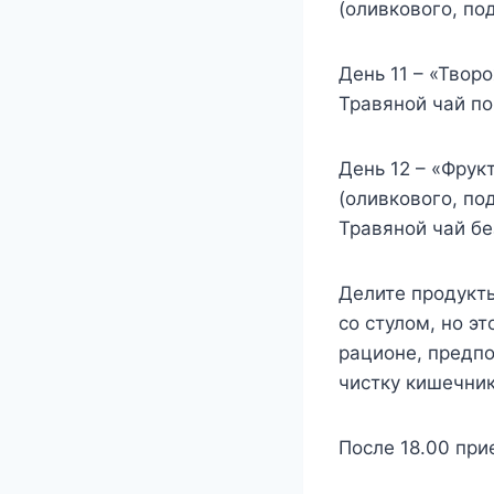
(оливкового, по
День 11 – «Твор
Травяной чай п
День 12 – «Фрук
(оливкового, под
Травяной чай бе
Делите продукт
со стулом, но э
рационе, предп
чистку кишечник
После 18.00 при