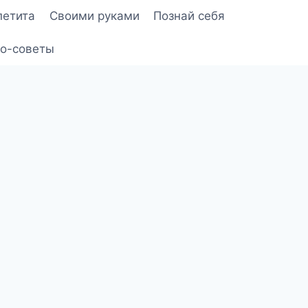
петита
Своими руками
Познай себя
о-советы