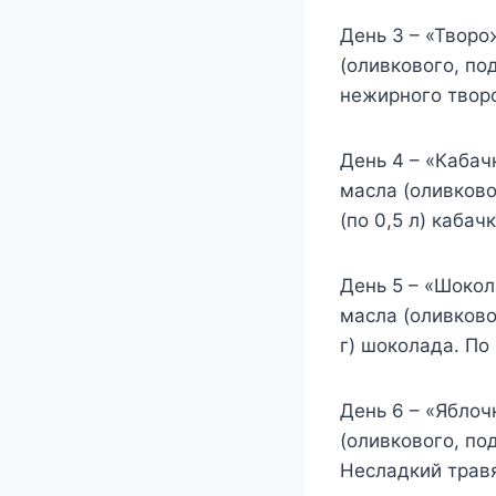
День 3 – «Творо
(оливкового, по
нежирного творо
День 4 – «Кабач
масла (оливково
(по 0,5 л) каба
День 5 – «Шокол
масла (оливково
г) шоколада. По
День 6 – «Яблоч
(оливкового, по
Несладкий травя