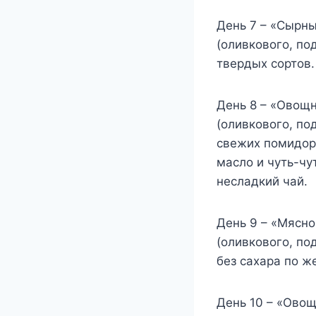
День 7 – «Сырны
(оливкового, по
твердых сортов.
День 8 – «Овощн
(оливкового, по
свежих помидоро
масло и чуть-чу
несладкий чай.
День 9 – «Мясно
(оливкового, по
без сахара по ж
День 10 – «Овощ