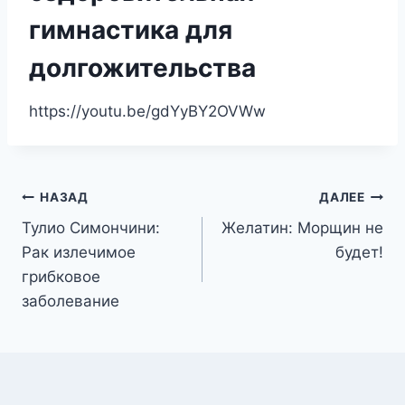
гимнастика для
долгожительства
https://youtu.be/gdYyBY2OVWw
Навигация
НАЗАД
ДАЛЕЕ
Тулио Симончини:
Желатин: Морщин не
по
Рак излечимое
будет!
записям
грибковое
заболевание