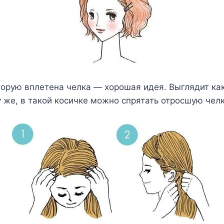
торую вплетена челка — хорошая идея. Выглядит ка
у же, в такой косичке можно спрятать отросшую челк