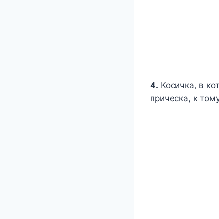
4.
Косичка, в ко
прическа, к том