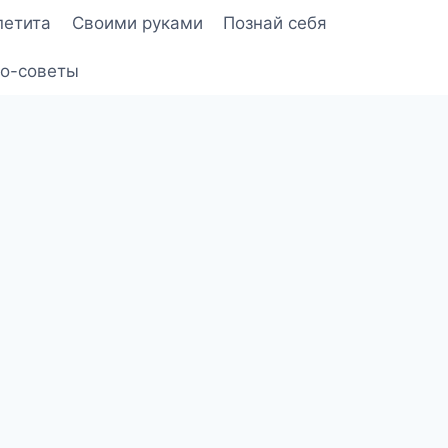
петита
Своими руками
Познай себя
о-советы