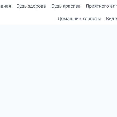
авная
Будь здорова
Будь красива
Приятного ап
Домашние хлопоты
Виде