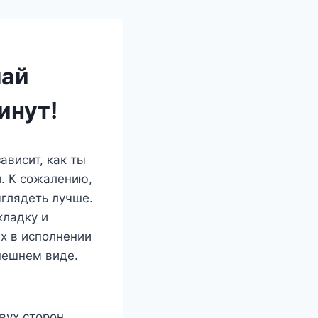
лай
инут!
ависит, как ты
. К сожалению,
ыглядеть лучше.
кладку и
их в исполнении
нешнем виде.
вух сторон