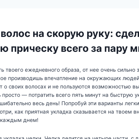
волос на скорую руку: сде
ю прическу всего за пару м
ь твоего ежедневного образа, от нее очень сильно з
кое производишь впечатление на окружающих людей
 о своих волосах и не пользуются возможностью в
ь просто — потратить всего пять минут на быструю у
шибательно весь день! Попробуй эти варианты легк
отри, как приятная укладка сказывается на твоем в
с каждым днем!
укладка челки. Челка делится на четыре части, с д