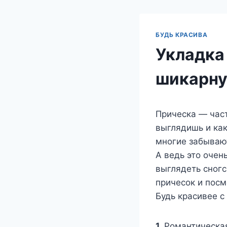
БУДЬ КРАСИВА
Укладка 
шикарну
Прическа — част
выглядишь и ка
многие забывают
А ведь это очен
выглядеть сногс
причесок и посм
Будь красивее 
1.
Романтическая 