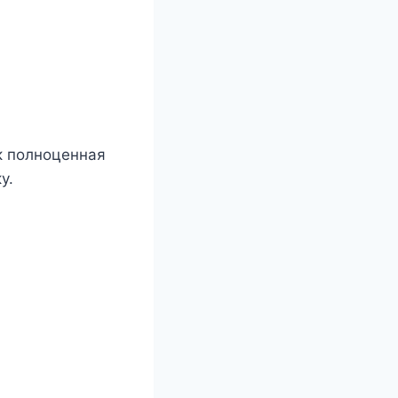
к полноценная
у.