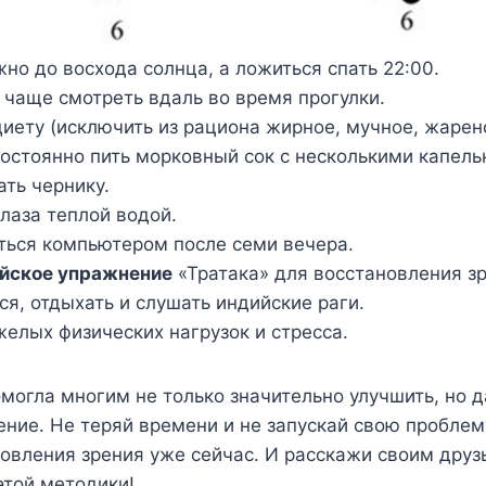
жно до восхода солнца, а ложиться спать 22:00.
чаще смотреть вдаль во время прогулки.
иету (исключить из рациона жирное, мучное, жарено
Постоянно пить морковный сок с несколькими капел
ать чернику.
лаза теплой водой.
ться компьютером после семи вечера.
йское упражнение
«Тратака» для восстановления зр
ся, отдыхать и слушать индийские раги.
желых физических нагрузок и стресса.
могла многим не только значительно улучшить, но 
ение. Не теряй времени и не запускай свою проблем
овления зрения уже сейчас. И расскажи своим друз
этой методики!