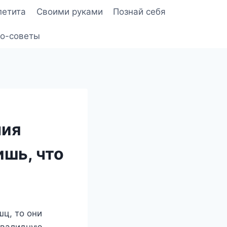
петита
Своими руками
Познай себя
о-советы
ния
ишь, что
шц, то они
инвалидную