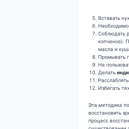
Вставать ну
Необходимо 
Соблюдать д
копченое). 
масла и куш
Промывать г
Не пользова
Делать
инди
Расслаблять
Избегать тя
Эта методика по
восстановить зр
процесс восстан
существовании 