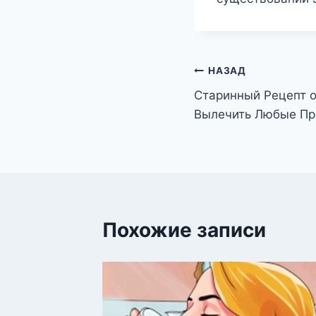
Навигация
НАЗАД
Старинный Рецепт 
по
Вылечить Любые П
записям
Похожие записи