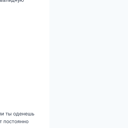
сли ты оденешь
ет постоянно