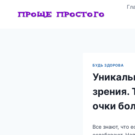
Перейти
Гл
к
содержимому
БУДЬ ЗДОРОВА
Уникаль
зрения. 
очки бо
Все знают, что 
ослабевают. Нап