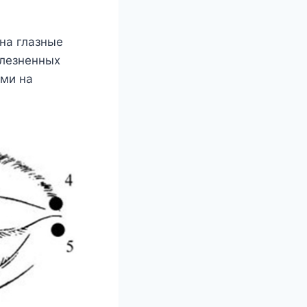
на глазные
олезненных
жми на