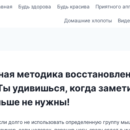
авная
Будь здорова
Будь красива
Приятного ап
Домашние хлопоты
Виде
ная методика восстановле
Ты удивишься, когда замет
льше не нужны!
если долго не использовать определенную группу мы
ример, если человек, поранив ногу, сразу сядет в 