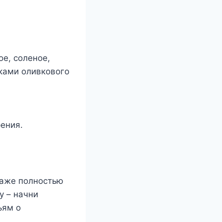
е, соленое,
ьками оливкового
ения.
даже полностью
у – начни
ьям о