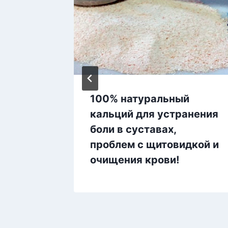
особ
100% натуральный
ться от
кальций для устранения
сто
боли в суставах,
 боль
проблем с щитовидкой и
очищения крови!