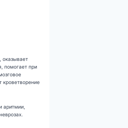
, оказывает
, помогает при
 мозговое
т кроветворение
и аритмии,
неврозах.