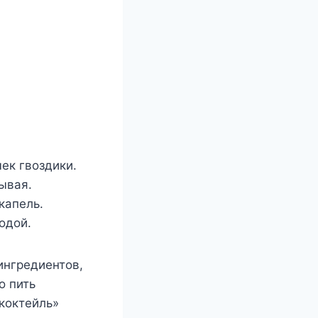
ек гвоздики.
ывая.
капель.
одой.
ингредиентов,
о пить
«коктейль»