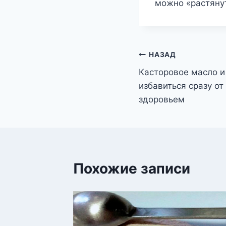
можно «растянут
Навигация
НАЗАД
Касторовое масло и
по
избавиться сразу от
записям
здоровьем
Похожие записи