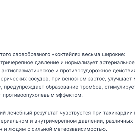
того своеобразного «коктейля» весьма широкие:
утричерепное давление и нормализует артериальное
 антиспазматическое и противосудорожное действия
ерических сосудов, при венозном застое, улучшает
, предупреждает образование тромбов, стимулируе
т противоопухолевым эффектом.
й лечебный результат чувствуется при тахикардии 
ериальном и внутричерепном давлении, различных 
н и людям с сильной метеозависимостью.