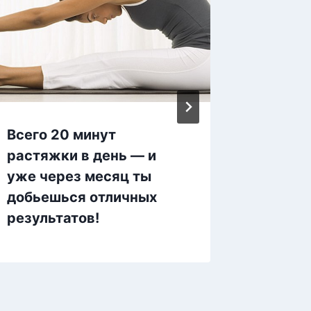
Всего 20 минут
Примен
растяжки в день — и
Вы изб
уже через месяц ты
на жив
добьешься отличных
и руках
результатов!