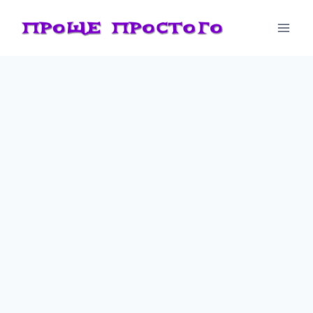
Перейти
к
содержимому