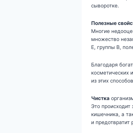
сыворотке.
Полезные свойс
Многие недооцен
множество незам
Е, группы В, по
Благодаря богат
косметических и
из этих способо
Чистка
организм
Это происходит 
кишечника, а та
и предотвратит 