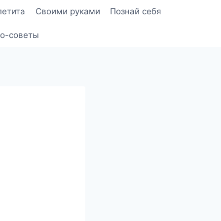
петита
Своими руками
Познай себя
о-советы