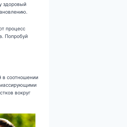
у здоровый
тановлению.
ют процесс
а. Попробуй
й в соотношении
ся массирующими
стков вокруг