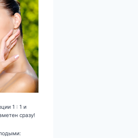
ии 1 : 1 и
аметен сразу!
лодыми: