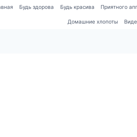
авная
Будь здорова
Будь красива
Приятного ап
Домашние хлопоты
Виде