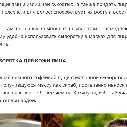
рщинами и излишней сухостью, а также придать лиц
 полезна и для волос: способствует их росту и восс
— самые ценные компоненты сыворотки — замедля
му удобно использовать сыворотку в масках для лиц
пты.
ОРОТКА ДЛЯ КОЖИ ЛИЦА
шай немного кофейной гущи с молочной сыворотко
уй получившуюся массу как скраб, постепенно нано
авь на коже не более чем на 3 минуты, избегай уча
й теплой водой.