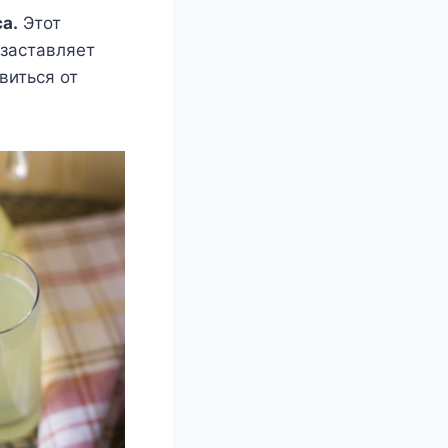
а.
Этот
 заставляет
виться от