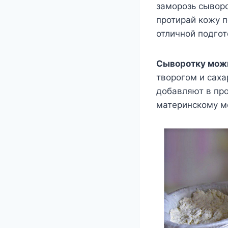
заморозь сыворо
протирай кожу 
отличной подгот
Сыворотку можн
творогом и саха
добавляют в про
материнскому м