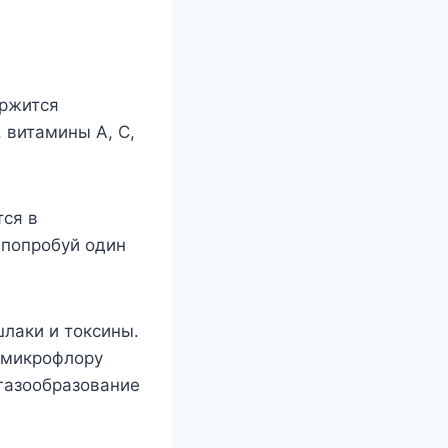
ержится
 витамины А, С,
тся в
 попробуй один
лаки и токсины.
ю микрофлору
газообразование