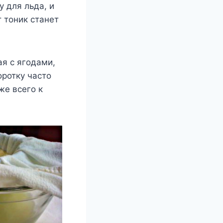
 для льда, и
 тоник станет
ая с ягодами,
оротку часто
же всего к