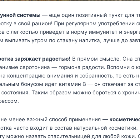
унной системы
— еще один позитивный пункт для те
тку в свой рацион! При регулярном употреблении 
в с легкостью приведет в норму иммунитет и энерг
м выпивать утром по стакану напитка, лучше до зав
отка заряжает радостью!
В прямом смысле. Она сп
анизме серотонина — гормона радости. Вспомни о ка
на концентрацию внимания и собранность, то есть 
ельным бонусом идет витамин В — он отвечает за с
состояния. Таким образом можно бороться с хрони
рессом.
о не менее важный способ применения —
косметиче
тка часто входит в состав натуральной косметики.
ту можно назвать спасительницей для любой кожи. 