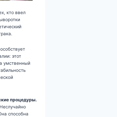
х, кто ввел
сыворотки
етический
трака.
особствует
лии: этот
на умственный
табильность
ческой
ские процедуры.
 Неслучайно
Она способна