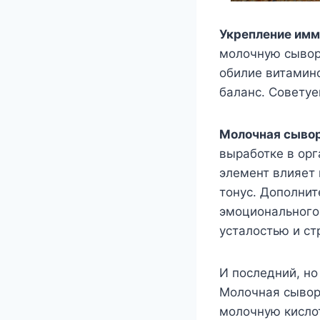
Укрепление имм
молочную сыворо
обилие витамино
баланс. Советуе
Молочная сывор
выработке в орг
элемент влияет 
тонус. Дополнит
эмоционального 
усталостью и ст
И последний, н
Молочная сыворо
молочную кисло