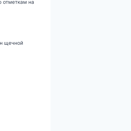
о отметкам на
он щечной