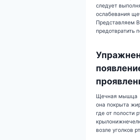
следует выполня
ослабевания ще
Представляем В
предотвратить п
Упражнен
появлени
проявлен
Щечная мышца (л
она покрыта жир
где от полости 
крылонижнечелю
возле уголков рт