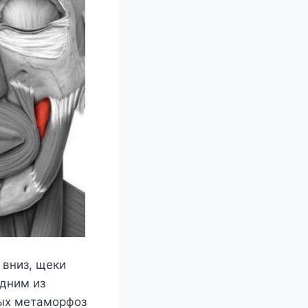
вниз, щеки
дним из
ных метаморфоз