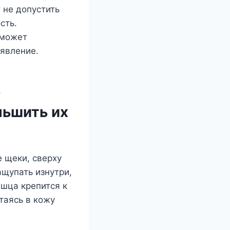
 не допустить
сть.
оможет
оявление.
ь
ньшить их
е щеки, сверху
ащупать изнутри,
ышца крепится к
таясь в кожу