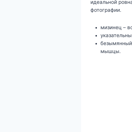
идеальной ровна
фотографии.
мизинец – во
указательны
безымянный
мышцы.