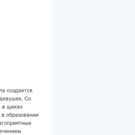
ла создается
 девушек. Со
 в щеках
 в образовании
агоприятные
лечением