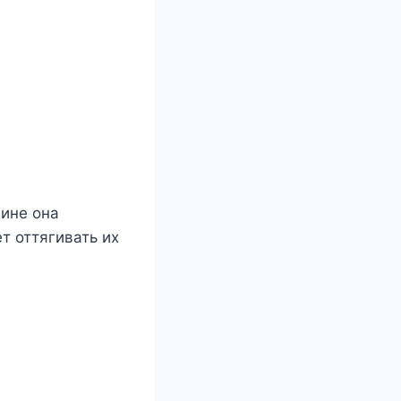
чине она
т оттягивать их