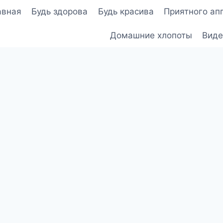
авная
Будь здорова
Будь красива
Приятного ап
Домашние хлопоты
Виде