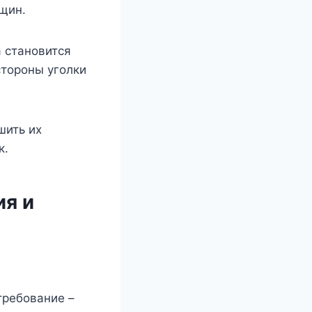
щин.
а становится
стороны уголки
шить их
к.
ия и
требование –