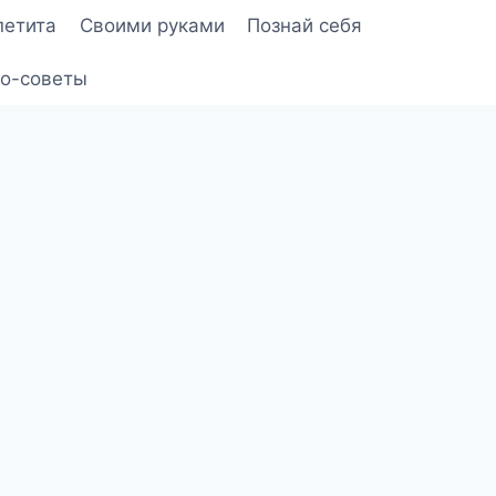
петита
Своими руками
Познай себя
о-советы