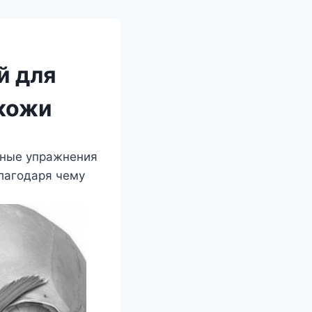
й для
 кожи
ьные упражнения
лагодаря чему