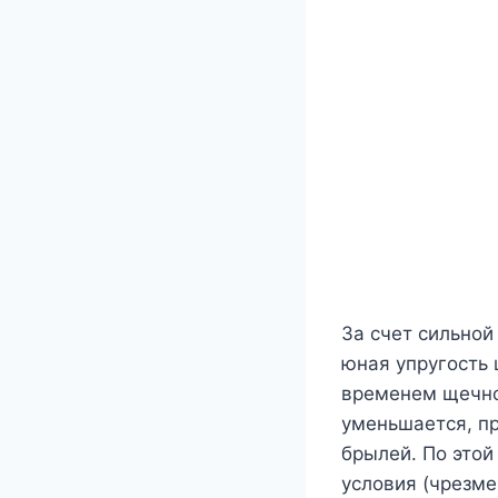
За счет сильно
юная упругость 
временем щечно
уменьшается, пр
брылей. По это
условия (чрезм