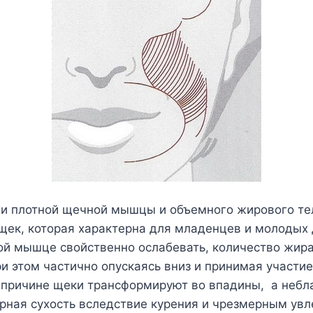
й и плотной щечной мышцы и объемного жирового те
щек, которая характерна для младенцев и молодых
й мышце свойственно ослабевать, количество жира
и этом частично опускаясь вниз и принимая участие
й причине щеки трансформируют во впадины, а небл
ерная сухость вследствие курения и чрезмерным ув