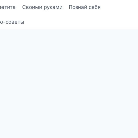
петита
Своими руками
Познай себя
о-советы