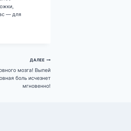
ложки,
ас — для
ДАЛЕЕ
овного мозга! Выпей
ловная боль исчезнет
мгновенно!