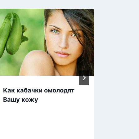
Как кабачки омолодят
Как кр
Вашу кожу
платок 
отличн
создат
образа