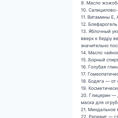
9. Масло жожоба
10. Салицилово
11. Витамины Е, 
12. Блефарогель
13. Яблочный укс
вверх к бедру в
значительно пос
14. Масло чайн
15. Борный спир
16. Голубая гли
17. Гомеопатиче
18. Бодяга — от
19. Косметическ
20. Глицерин — 
маска для огру
21. Миндальное
22. Репевит — с