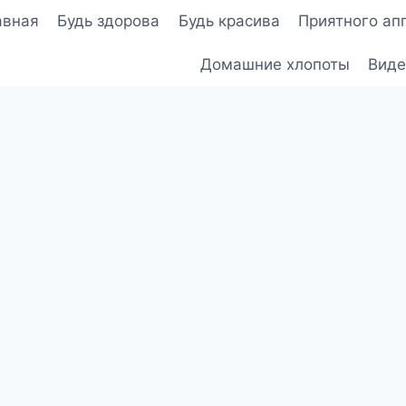
авная
Будь здорова
Будь красива
Приятного ап
Домашние хлопоты
Виде