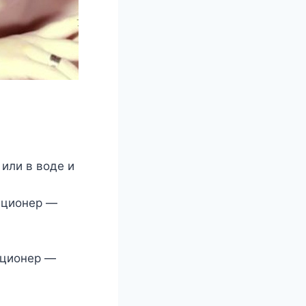
 или в воде и
иционер —
иционер —