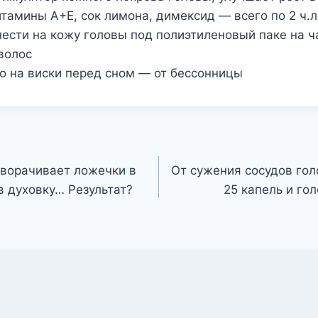
тамины А+Е, сок лимона, димексид — всего по 2 ч.
ести на кожу головы под полиэтиленовый паке на ч
волос
о на виски перед сном — от бессонницы
ворачивает ложечки в
От сужения сосудов гол
в духовку… Результат?
25 капель и го