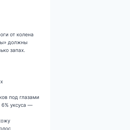
ноги от колена
зды» должны
ько запах.
ах
ков под глазами
ь 6% уксуса —
кожу
волос