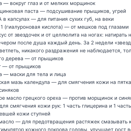
 — вокруг глаз и от мелких морщинок
-цинковая паста — подсушивание прыщиков, угрей
А в капсулах — для питания сухих губ, на веки
 1 (гиалуроновая кислота) — от мешков под глазами
ус от звездочек и от целлюлита на ногах: натирать 
ечером после душа каждый день. За 2 недели «зве
ветлеть, никакого раздражения не наблюдается, тол
ого дерева — от прыщиков
т — от прыщиков
на — маски для тела и лица
ская мазь календула — для смягчения кожи на пятк
 синяков
ое масло грецкого ореха — против морщинок и синя
для смягчения кожи рук: 1 часть глицерина и 1 част
бевшей кожи ступней
 масло — для предотвращения растяжек смазывать 
тимулятор кожного покрова головы, улучшает рост 