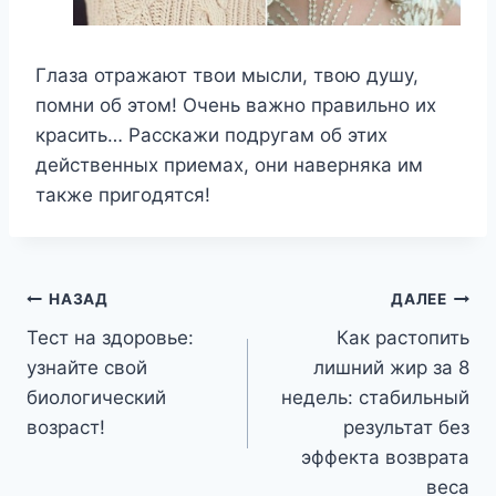
Глаза отражают твои мысли, твою душу,
помни об этом! Очень важно правильно их
красить… Расскажи подругам об этих
действенных приемах, они наверняка им
также пригодятся!
Навигация
НАЗАД
ДАЛЕЕ
Тест на здоровье:
Как растопить
по
узнайте свой
лишний жир за 8
записям
биологический
недель: стабильный
возраст!
результат без
эффекта возврата
веса