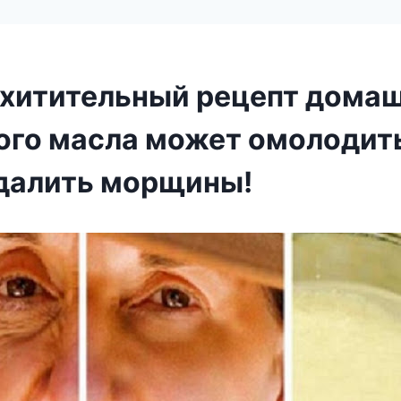
схитительный рецепт дома
ого масла может омолодит
удалить морщины!