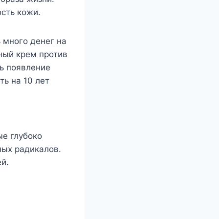
сть кожи.
 много денег на
ный крем против
ь появление
ь на 10 лет
ые глубоко
ых радикалов.
й.