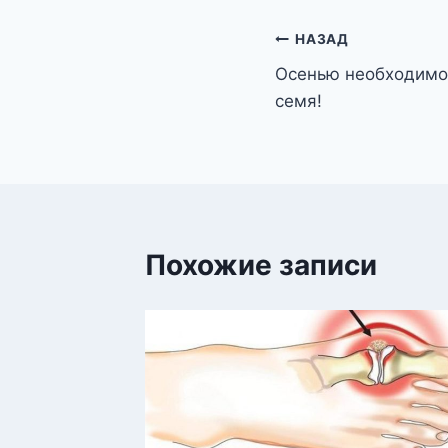
Навигация
НАЗАД
Осенью необходимо
по
семя!
записям
Похожие записи