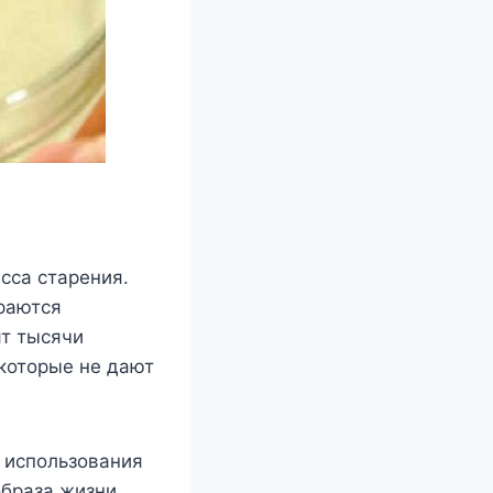
сса старения.
раются
ят тысячи
которые не дают
 использования
браза жизни.