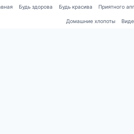
авная
Будь здорова
Будь красива
Приятного ап
Домашние хлопоты
Виде