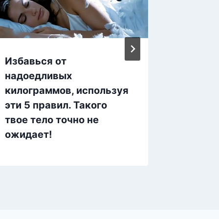
Избавься от
Мужчин
надоедливых
килогр
килограммов, используя
при по
эти 5 правил. Такого
причуд
твое тело точно не
диеты
ожидает!