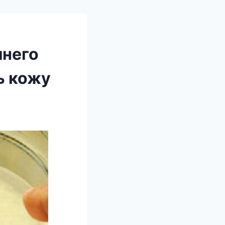
шнего
ь кожу