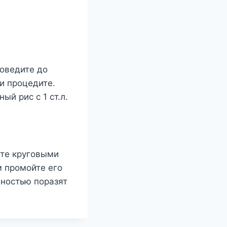
Доведите до
 и процедите.
й рис с 1 ст.л.
йте круговыми
м промойте его
лностью поразят