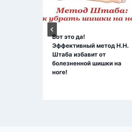
ЯДКА
Вот это да!
И
Эффективный метод Н.Н.
Штаба избавит от
болезненной шишки на
ноге!