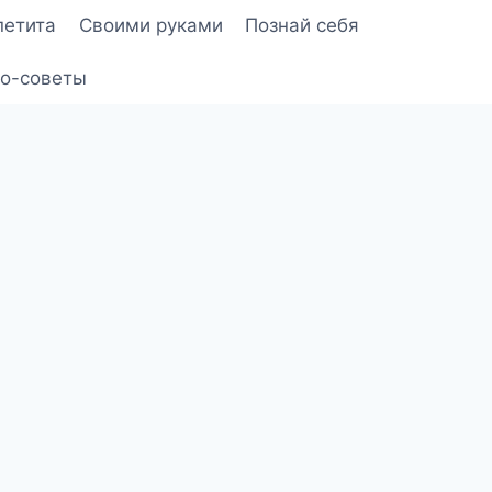
петита
Своими руками
Познай себя
о-советы