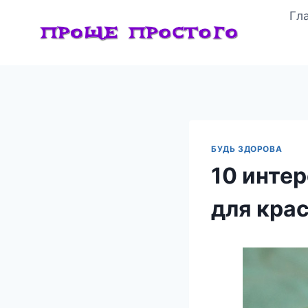
Перейти
Гл
к
содержимому
БУДЬ ЗДОРОВА
10 инте
для кра