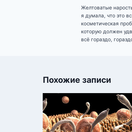
Желтоватые наросты
по
я думала, что это в
записям
косметическая проб
которую должен удв
всё гораздо, гораз
Похожие записи