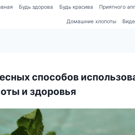
авная
Будь здорова
Будь красива
Приятного ап
Домашние хлопоты
Виде
ресных способов использов
соты и здоровья