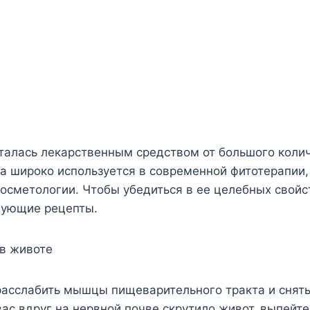
италась лекарственным средством от большого коли
а широко используется в современной фитотерапии,
осметологии. Чтобы убедиться в ее целебных свойс
дующие рецепты.
 в животе
расслабить мышцы пищеварительного тракта и снять
вас вдруг на нервной почве скрутило живот, выпейте