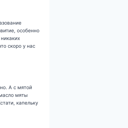
разование
звитие, особенно
 никаких
то скоро у нас
но. А с мятой
 масло мяты
стати, капельку