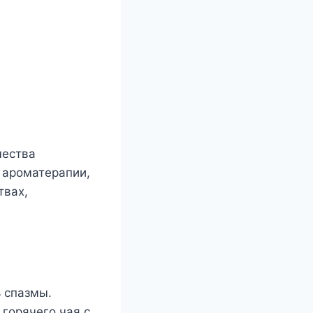
чества
 ароматерапии,
твах,
 спазмы.
 горячего чая с