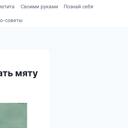
петита
Своими руками
Познай себя
о-советы
ать мяту