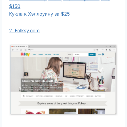
$150
Кукла к Хэллоуину за $25
2. Folksy.com