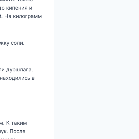
до кипения и
й. На килограмм
жку соли.
ли дуршлага.
находились в
м. К таким
ук. После