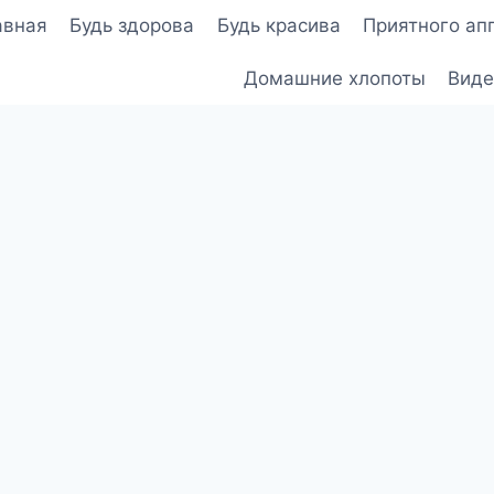
авная
Будь здорова
Будь красива
Приятного ап
Домашние хлопоты
Виде