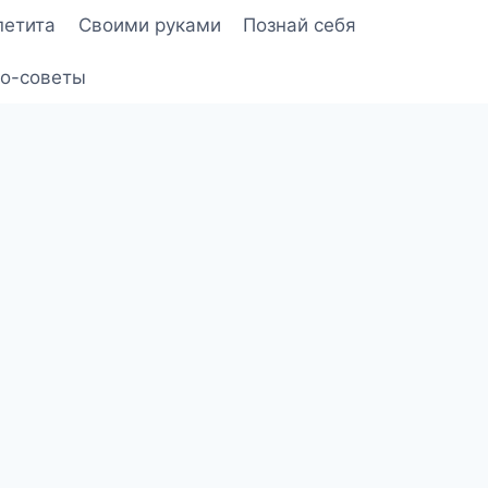
петита
Своими руками
Познай себя
о-советы