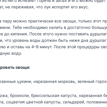
 из него исчезнет горечь и запах и его можно будет
т, не переживая, что лук испортит его вкус.
 пару можно практически все овощи, только этот п
емени. Тебе необходимо налить в достаточно больш
ее до кипения. После этого нужно поставить дуршла
и, что уровень воды должен быть ниже дна дуршлаг
ю и оставь на 4–8 минут. После этой процедуры о
дную воду.
ровать овощи:
занные цукини, нарезанная морковь, зеленый горох
ржа, брокколи, брюссельская капуста, нарезанная б
та, соцветия цветной капусты, сельдерей, половинк