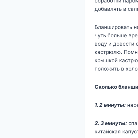
обработки паром
добавлять в сала
Бланшировать на
чуть больше вр
воду и довести 
кастрюлю. Помн
крышкой кастрюл
положить в холо
Сколько бланши
1. 2 минуты:
наре
2. 3 минуты:
спа
китайская капус