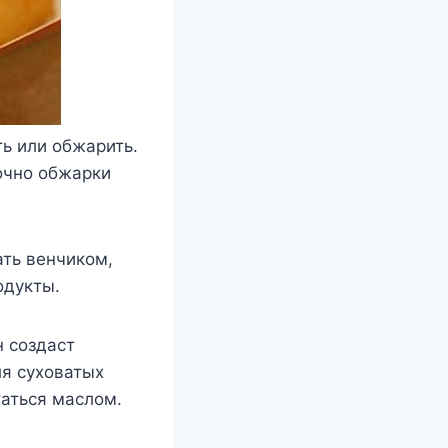
ь или обжарить.
точно обжарки
ть венчиком,
одукты.
н создаст
ля суховатых
таться маслом.