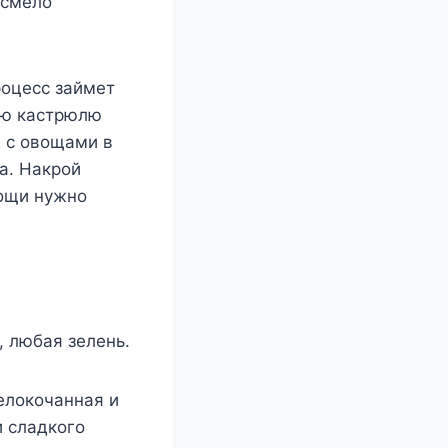
 смело
роцесс займет
ую кастрюлю
г с овощами в
а. Накрой
вощи нужно
, любая зелень.
елокочанная и
и сладкого