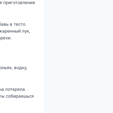
ля приготовления
бавь в тесто
жаренный лук,
орехи.
оньяк, водку,
на потеряла
 ты собираешься