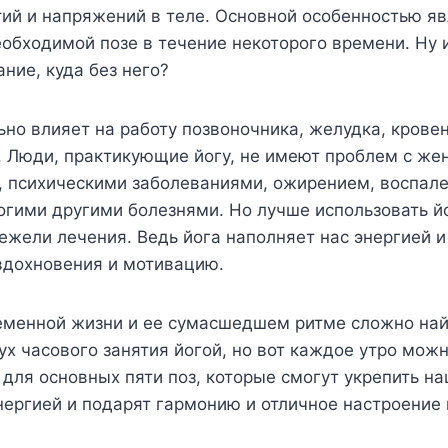
ий и напряжений в теле. Основной особенностью я
обходимой позе в течение некоторого времени. Ну 
ние, куда без него?
но влияет на работу позвоночника, желудка, крове
 Люди, практикующие йогу, не имеют проблем с же
, психическими заболеваниями, ожирением, воспал
огими другими болезнями. Но лучше использовать йо
ежели лечения. Ведь йога наполняет нас энергией и 
вдохновения и мотивацию.
ременной жизни и ее сумасшедшем ритме сложно най
х часового занятия йогой, но вот каждое утро мож
для основных пяти поз, которые смогут укрепить на
нергией и подарят гармонию и отличное настроение 