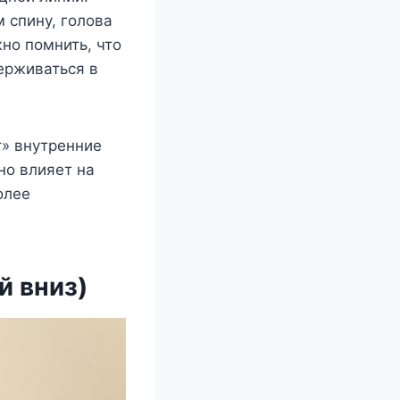
 спину, голова
жно помнить, что
ерживаться в
т» внутренние
но влияет на
олее
й вниз)