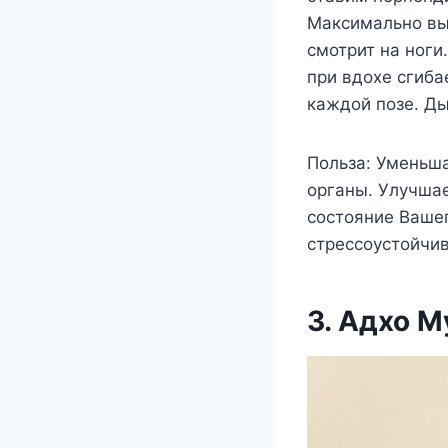
Максимально выг
смотрит на ноги
при вдохе сгиба
каждой позе. Ды
Польза: Уменьша
органы. Улучшае
состояние Вашег
стрессоустойчи
3. Адхо М