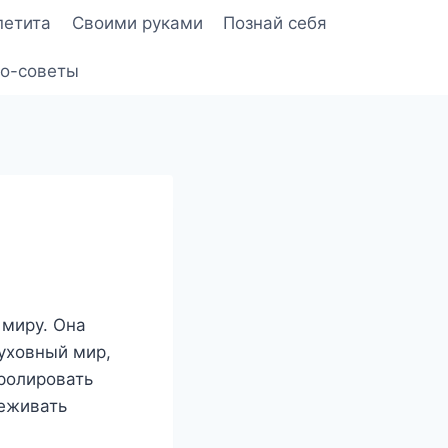
петита
Своими руками
Познай себя
о-советы
 миру. Она
уховный мир,
тролировать
реживать