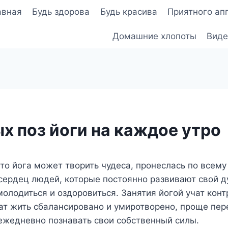
авная
Будь здорова
Будь красива
Приятного ап
Домашние хлопоты
Виде
х поз йоги на каждое утро
что йога может творить чудеса, пронеслась по всему
сердец людей, которые постоянно развивают свой д
олодиться и оздоровиться. Занятия йогой учат кон
чат жить сбалансировано и умиротворено, проще пе
ежедневно познавать свои собственный силы.