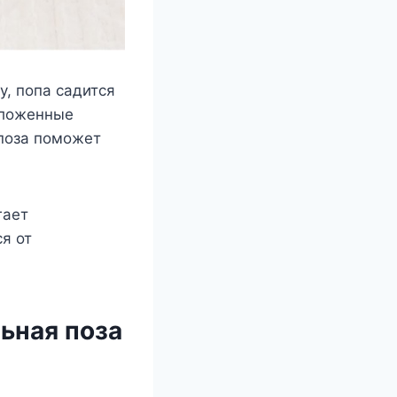
у, попа садится
 сложенные
 поза поможет
гает
я от
ьная поза