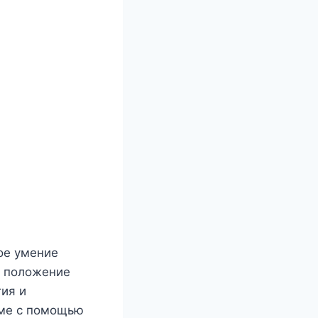
кое умение
е положение
гия и
зме с помощью