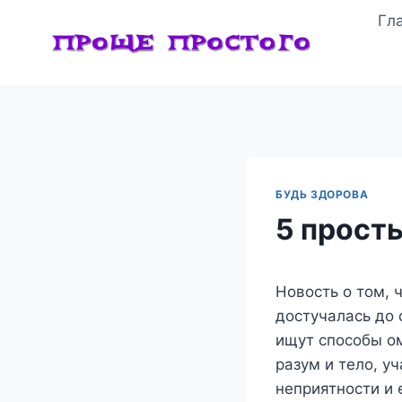
Перейти
Гл
к
содержимому
БУДЬ ЗДОРОВА
5 просты
Новость о том, 
достучалась до 
ищут способы ом
разум и тело, у
неприятности и 