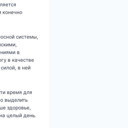
вляется
и конечно
носной системы,
нскими,
ениями в
гу в качестве
силой, в ней
ти время для
но выделить
ше здоровье,
на целый день.