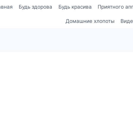
авная
Будь здорова
Будь красива
Приятного ап
Домашние хлопоты
Виде