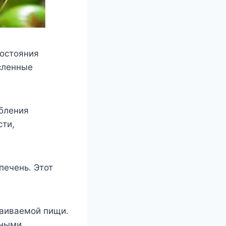
состояния
сленные
ебления
сти,
печень. Этот
ваиваемой пищи.
ьными