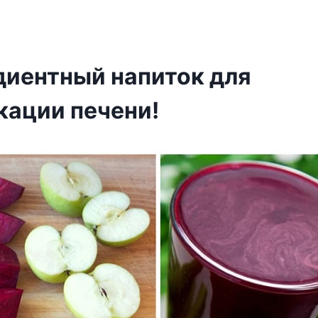
диентный напиток для
кации печени!