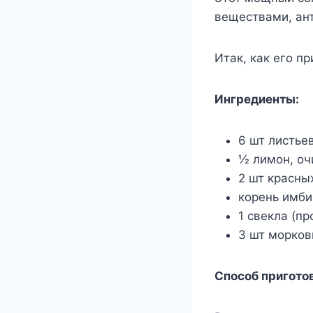
веществами, ан
Итак, как его пр
Ингредиенты:
6 шт листье
½ лимон, о
2 шт красны
корень имби
1 свекла (п
3 шт морков
Способ пригото