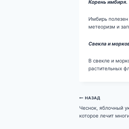
Корень имбиря.
Имбирь полезен 
метеоризм и зап
Свекла и морко
В свекле и морк
растительных фл
Навигация
НАЗАД
Чеснок, яблочный ук
по
которое лечит мног
записям