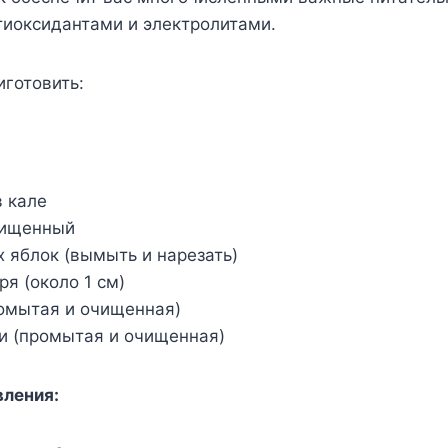
тиоксидантами и электролитами.
иготовить:
в кале
чищенный
х яблок (вымыть и нарезать)
ря (около 1 см)
ромытая и очищенная)
и (промытая и очищенная)
вления: