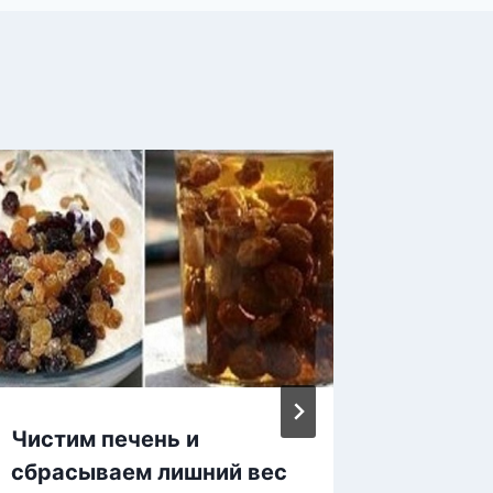
Чистим печень и
«Генер
сбрасываем лишний вес
органи