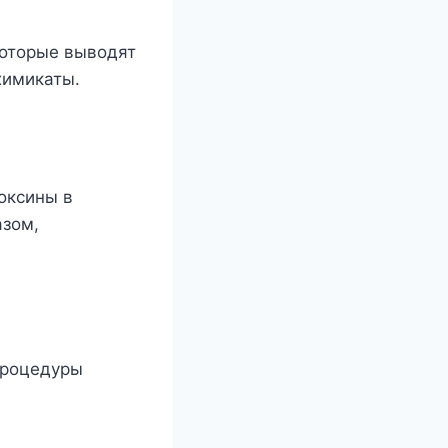
которые выводят
химикаты.
оксины в
азом,
процедуры