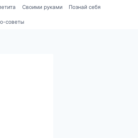
петита
Своими руками
Познай себя
о-советы