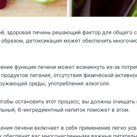
ей, здоровая печень решающий фактор для общего 
м образом, детоксикация может обеспечить многочи
ение функции печени может возникнуть из-за потр
продуктов питания, отсутствия физической активно
кружающей среды, употребления алкоголя.
 чтобы остановить этот процесс, вы должны очищать 
льный, 6-ингредиентный напиток поможет в этом.
ения печени включает в себя применение легко ус
к обеспечит вас многочисленными важные питател