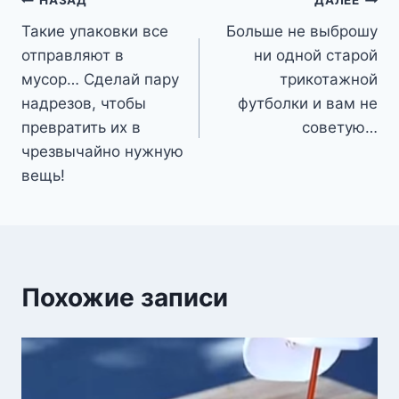
Навигация
НАЗАД
ДАЛЕЕ
Такие упаковки все
Больше не выброшу
по
отправляют в
ни одной старой
записям
мусор… Сделай пару
трикотажной
надрезов, чтобы
футболки и вам не
превратить их в
советую…
чрезвычайно нужную
вещь!
Похожие записи